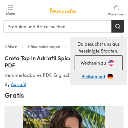
Zum Hauptinhalt springen
Menu
Warenkorb
Du besuchst uns aus
Häkeln
Häkelanleitungen
Tops
Vereinigte Staaten.
Creta Top in Adriafil Spice - Downloadable
Wechseln zu
PDF
Herunterladbares PDF, Englisch
Bleiben auf
By
Adriafil
Gratis