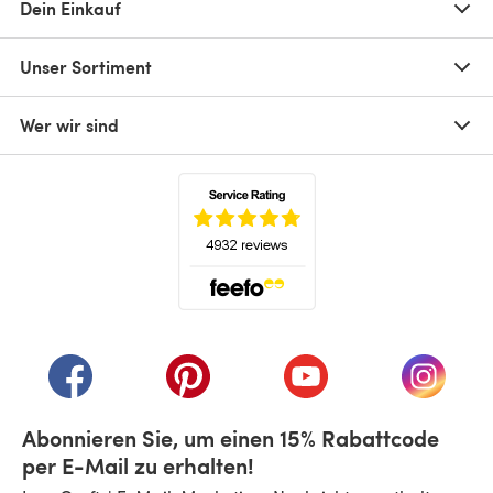
Dein Einkauf
Unser Sortiment
Wer wir sind
(öffnet sich in einem neuen Tab)
(öffnet sich in einem neuen Tab)
(öffnet sich in einem neuen Tab)
(öffnet sich in einem n
(öffnet 
Abonnieren Sie, um einen 15% Rabattcode
per E-Mail zu erhalten!