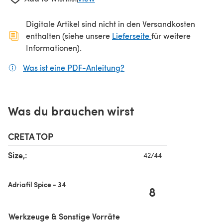
Digitale Artikel sind nicht in den Versandkosten
(öffnet sich in ein
enthalten (siehe unsere
Lieferseite
für weitere
Informationen).
Was ist eine PDF-Anleitung?
(öffnet sich in einem neuen
Was du brauchen wirst
CRETA TOP
Size,:
42/44
Adriafil Spice - 34
8
Werkzeuge & Sonstige Vorräte