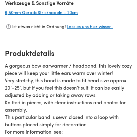
Werkzeuge & Sonstige Vorräte
6,50mm GeradeStricknadeln – 20cm
(öffnet sich in einem neuen Ta
Ist etwas nicht in Ordnung?
Lass es uns hier wissen.
Produktdetails
A gorgeous bow earwarmer / headband, this lovely cozy
piece will keep your little ears warm over winter!
Very stretchy, this band is made to fit head size approx.
20”-25”, but if you feel this doesn’t suit, it can be easily
adjusted by adding or taking away rows.
Knitted in pieces, with clear instructions and photos for
assembly.
This particular band is sewn closed into a loop with
buttons placed simply for decoration.
For more information, see: