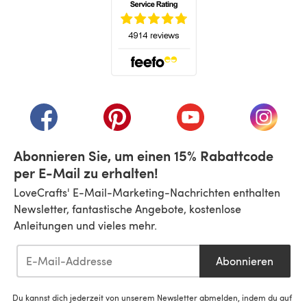
(öffnet sich in einem neuen Tab)
(öffnet sich in einem neuen Tab)
(öffnet sich in einem neuen Tab)
(öffnet sich in einem n
(öffnet 
Abonnieren Sie, um einen 15% Rabattcode
per E-Mail zu erhalten!
LoveCrafts' E-Mail-Marketing-Nachrichten enthalten
Newsletter, fantastische Angebote, kostenlose
Anleitungen und vieles mehr.
Abonnieren
Du kannst dich jederzeit von unserem Newsletter abmelden, indem du auf