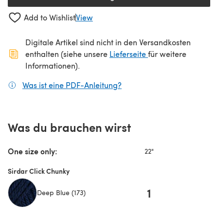
(öffnet sich in einem neuen Tab
Add to Wishlist
View
Digitale Artikel sind nicht in den Versandkosten
(öffnet sich in ein
enthalten (siehe unsere
Lieferseite
für weitere
Informationen).
Was ist eine PDF-Anleitung?
(öffnet sich in einem neuen
Was du brauchen wirst
One size only:
22"
Sirdar Click Chunky
1
Deep Blue (173)