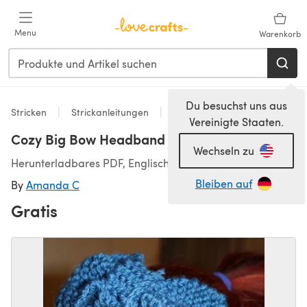
Zum Hauptinhalt springen
Menu
Warenkorb
Du besuchst uns aus
Stricken
Strickanleitungen
Accessoires
Vereinigte Staaten.
Cozy Big Bow Headband
Wechseln zu
Herunterladbares PDF, Englisch
Bleiben auf
By
Amanda C
Gratis