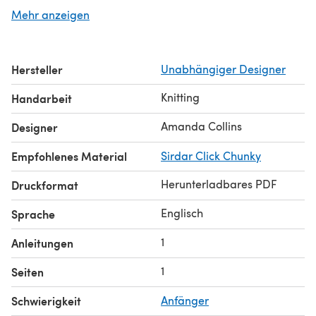
http://www.owlprintpanda.blogspot.co.uk
Mehr anzeigen
Hersteller
Unabhängiger Designer
Knitting
Handarbeit
Amanda Collins
Designer
Empfohlenes Material
Sirdar Click Chunky
Herunterladbares PDF
Druckformat
Englisch
Sprache
1
Anleitungen
1
Seiten
Schwierigkeit
Anfänger