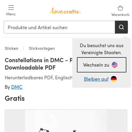
Zum Hauptinhalt springen
Menu
Warenkorb
Du besuchst uns aus
Sticken
Stickvorlagen
Vereinigte Staaten.
Constellations in DMC - PAT0137 -
Wechseln zu
Downloadable PDF
Herunterladbares PDF, Englisch
Bleiben auf
By
DMC
Gratis