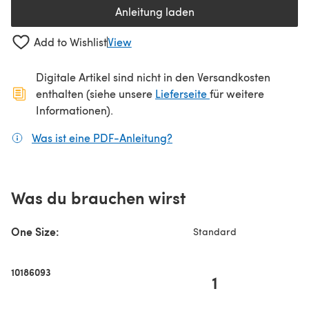
Anleitung laden
(öffnet sich in einem neuen Tab
Add to Wishlist
View
Digitale Artikel sind nicht in den Versandkosten
(öffnet sich in ein
enthalten (siehe unsere
Lieferseite
für weitere
Informationen).
Was ist eine PDF-Anleitung?
(öffnet sich in einem neuen
Was du brauchen wirst
One Size:
Standard
10186093
1