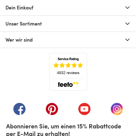
Dein Einkauf
Unser Sortiment
Wer wir sind
(öffnet sich in einem neuen Tab)
(öffnet sich in einem neuen Tab)
(öffnet sich in einem neuen Tab)
(öffnet sich in einem n
(öffnet 
Abonnieren Sie, um einen 15% Rabattcode
per E-Mail zu erhalten!