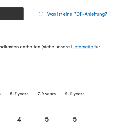
Was ist eine PDF-Anleitung?
(öffnet sic
(öffnet sich in e
sandkosten enthalten (siehe unsere
Lieferseite
für
s
5-7 years
7-9 years
9-11 years
4
5
5