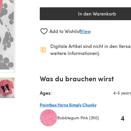
In den Warenkorb
Add to Wishlist
View
Digitale Artikel sind nicht in den Ver
weitere Informationen).
Was du brauchen wirst
Ages:
4-5 year
Paintbox Yarns Simply Chunky
4
Bubblegum Pink (350)
(öffnet sich in einem neuen Tab)