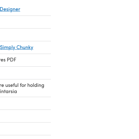
Designer
 Simply Chunky
res PDF
e useful for holding
 intarsia