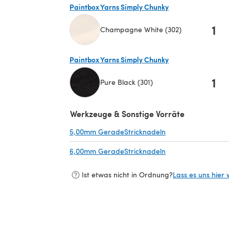
Paintbox Yarns Simply Chunky
1
Champagne White (302)
(öffnet sich in einem neuen Tab)
Paintbox Yarns Simply Chunky
1
Pure Black (301)
(öffnet sich in einem neuen Tab)
Werkzeuge & Sonstige Vorräte
5,00mm GeradeStricknadeln
(öffnet sich in ein
6,00mm GeradeStricknadeln
(öffnet sich in ein
Ist etwas nicht in Ordnung?
Lass es uns hier 