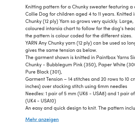
Knitting pattern for a Chunky sweater featuring a 
Collie Dog for children aged 4 to 11 years. Knitted 
Chunky (12 ply) Yarn so grows very quickly. Large,
coloured intarsia chart to follow for the dog's he
the pattern is colour coded for the different sizes.
YARN Any Chunky yarn (12 ply) can be used so long
gives the same tension as below.
The garment shown is knitted in Paintbox Yarns S
Chunky - Bubblegum Pink (350), Paper White (30
Pure Black (301),
Garment Tension – 14 stitches and 20 rows to 10 c
inches) over stocking stitch using 6mm needles
Needles: 1 pair of 5 mm (UK6 - USA8) and 1 pair o
(UK4 - USA10)
An easy and quick design to knit. The pattern incl
colour coded sizes for ages from 4 to 11 years and
Mehr anzeigen
full-page coloured intarsia chart for the Dog.