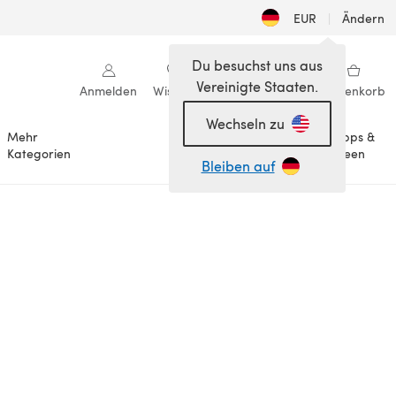
EUR
|
Ändern
Du besuchst uns aus
Vereinigte Staaten.
Anmelden
Wishlist
Meine Bibliothek
Warenkorb
Wechseln zu
Mehr
Tipps &
Anlässe
Kategorien
Ideen
Bleiben auf