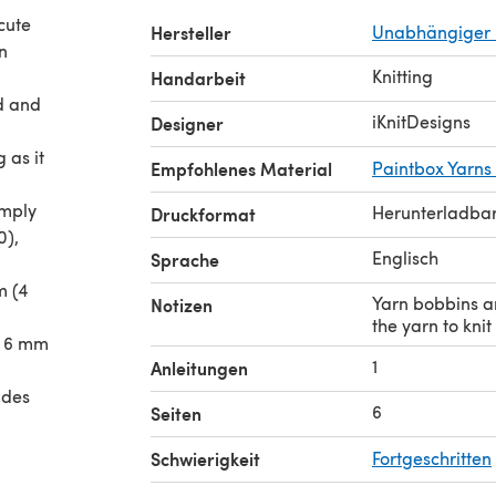
cute
Hersteller
Unabhängiger 
in
Knitting
Handarbeit
ad and
iKnitDesigns
Designer
 as it
Empfohlenes Material
Paintbox Yarns
imply
Herunterladba
Druckformat
0),
Englisch
Sprache
m (4
Yarn bobbins ar
Notizen
the yarn to knit
f 6 mm
1
Anleitungen
udes
6
Seiten
 a large
Schwierigkeit
Fortgeschritten