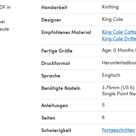
Knitting
DF in
Handarbeit
King Cole
Designer
bei
heute
Empfohlenes Material
King Cole Cott
King Cole Drift
Age: 0 Months t
Fertige Größe
Herunterladba
Druckformat
Englisch
Sprache
3.75mm (US 5)
Benötigte Nadeln
Single Point Ne
5
Anleitungen
6
Seiten
Schwierigkeit
Fortgeschritten