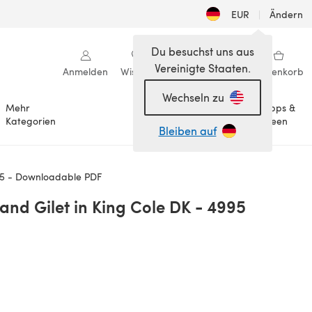
EUR
|
Ändern
Du besuchst uns aus
Vereinigte Staaten.
Anmelden
Wishlist
Meine Bibliothek
Warenkorb
Wechseln zu
Mehr
Tipps &
Anlässe
Kategorien
Ideen
Bleiben auf
995 - Downloadable PDF
and Gilet in King Cole DK - 4995