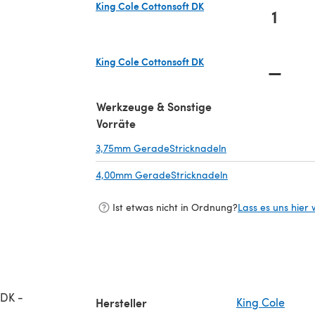
King Cole Cottonsoft DK
1
(öffnet sich in einem neuen Tab)
King Cole Cottonsoft DK
—
(öffnet sich in einem neuen Tab)
Werkzeuge & Sonstige
Vorräte
3,75mm GeradeStricknadeln
(öffnet sich in ein
4,00mm GeradeStricknadeln
(öffnet sich in ein
Ist etwas nicht in Ordnung?
Lass es uns hier 
 DK -
Hersteller
King Cole