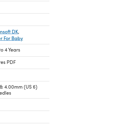
onsoft DK
,
er For Baby
o 4 Years
res PDF
 & 4.00mm (US 6)
edles