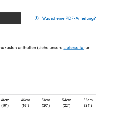
Was ist eine PDF-Anleitung?
(öffnet sic
(öffnet sich in e
sandkosten enthalten (siehe unsere
Lieferseite
für
41cm
46cm
51cm
54cm
56cm
(16")
(18")
(20")
(22")
(24")