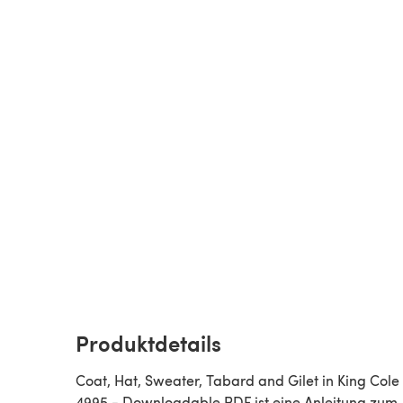
Produktdetails
Coat, Hat, Sweater, Tabard and Gilet in King Cole
4995 - Downloadable PDF ist eine Anleitung zum