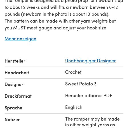
The romper is designed as a photo prop for newborns up
to about 2 weeks and will fits a newborn between 6-12
pounds (newborn in the photo is about 10 pounds).
The pattern can be made with other yarn weights but
you MUST meet gauge and adjust your hook size
accordingly. The pattern sample was made with Patons
Mehr anzeigen
Lace and used less than 1 skein of yarn.
You will need 4-6 small buttons about 1/2".
The pattern includes written instructions, photo tutorials
Hersteller
Unabhängiger Designer
to help you see that you are on the right track and help
with the pattern itself. I also created a video tutorial to
Crochet
Handarbeit
assist you as well (link is in the pattern).
Please do not use images without consent. Thank you.
Sweet Potato 3
Designer
Herunterladbares PDF
Druckformat
Englisch
Sprache
The romper may be made
Notizen
in other weight yarns as