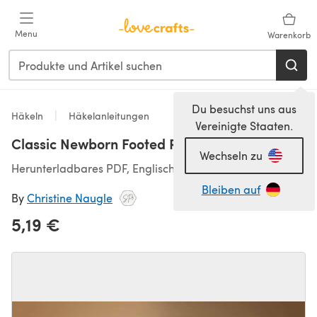
Zum Hauptinhalt springen
Menu
Warenkorb
Du besuchst uns aus
Häkeln
Häkelanleitungen
Vereinigte Staaten.
Classic Newborn Footed Romper
Wechseln zu
Herunterladbares PDF, Englisch
Bleiben auf
By
Christine Naugle
5,19 €