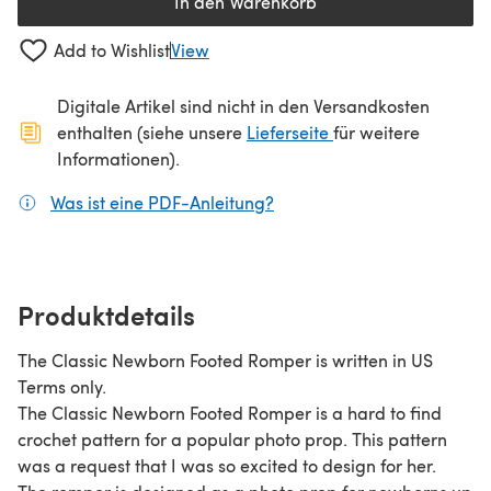
In den Warenkorb
Add to Wishlist
View
Digitale Artikel sind nicht in den Versandkosten
(öffnet sich in ein
enthalten (siehe unsere
Lieferseite
für weitere
Informationen).
Was ist eine PDF-Anleitung?
(öffnet sich in einem neuen
Produktdetails
The Classic Newborn Footed Romper is written in US
Terms only.
The Classic Newborn Footed Romper is a hard to find
crochet pattern for a popular photo prop. This pattern
was a request that I was so excited to design for her.