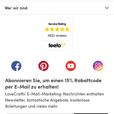
Wer wir sind
(öffnet sich in einem neuen Tab)
(öffnet sich in einem neuen Tab)
(öffnet sich in einem neuen Tab)
(öffnet sich in einem n
(öffnet 
Abonnieren Sie, um einen 15% Rabattcode
per E-Mail zu erhalten!
LoveCrafts' E-Mail-Marketing-Nachrichten enthalten
Newsletter, fantastische Angebote, kostenlose
Anleitungen und vieles mehr.