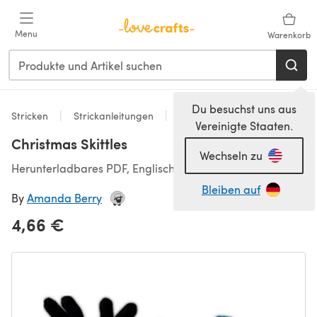
Zum Hauptinhalt springen
Menu
Warenkorb
Du besuchst uns aus
Stricken
Strickanleitungen
Spielzeug
Vereinigte Staaten.
Christmas Skittles
Wechseln zu
Herunterladbares PDF, Englisch
Bleiben auf
By
Amanda Berry
4,66 €