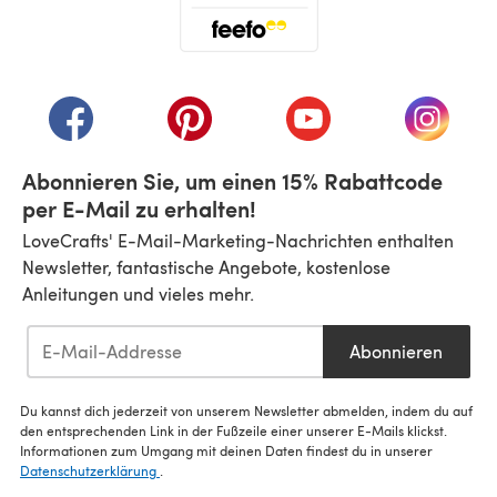
(öffnet sich in einem neuen Tab)
(öffnet sich in einem neuen Tab)
(öffnet sich in einem neuen Tab)
(öffnet sich in einem n
(öffnet 
Abonnieren Sie, um einen 15% Rabattcode
per E-Mail zu erhalten!
LoveCrafts' E-Mail-Marketing-Nachrichten enthalten
Newsletter, fantastische Angebote, kostenlose
Anleitungen und vieles mehr.
Abonnieren
Du kannst dich jederzeit von unserem Newsletter abmelden, indem du auf
den entsprechenden Link in der Fußzeile einer unserer E-Mails klickst.
Informationen zum Umgang mit deinen Daten findest du in unserer
Datenschutzerklärung
.