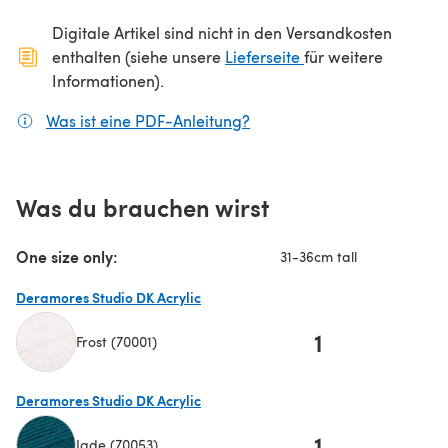
Digitale Artikel sind nicht in den Versandkosten
(öffnet sich in ein
enthalten (siehe unsere
Lieferseite
für weitere
Informationen).
Was ist eine PDF-Anleitung?
(öffnet sich in einem neuen
Was du brauchen wirst
One size only:
31-36cm tall
Deramores Studio DK Acrylic
1
Frost (70001)
(öffnet sich in einem neuen Tab)
Deramores Studio DK Acrylic
1
Jade (70053)