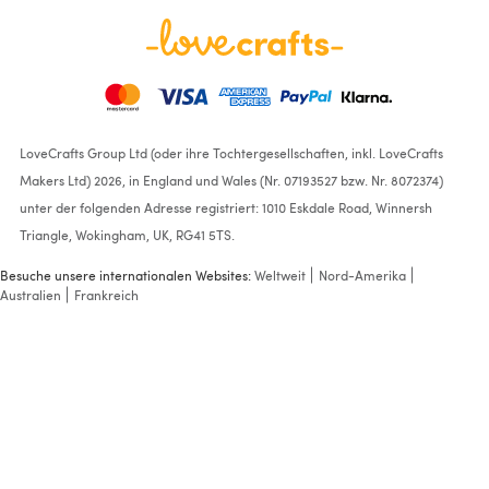
LoveCrafts Group Ltd (oder ihre Tochtergesellschaften, inkl. LoveCrafts
Makers Ltd) 2026, in England und Wales (Nr. 07193527 bzw. Nr. 8072374)
unter der folgenden Adresse registriert: 1010 Eskdale Road, Winnersh
Triangle, Wokingham, UK, RG41 5TS.
Besuche unsere internationalen Websites:
Weltweit
Nord-Amerika
Australien
Frankreich