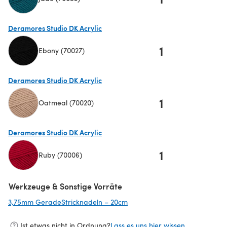
(öffnet sich in einem neuen Tab)
Deramores Studio DK Acrylic
1
Ebony (70027)
(öffnet sich in einem neuen Tab)
Deramores Studio DK Acrylic
1
Oatmeal (70020)
(öffnet sich in einem neuen Tab)
Deramores Studio DK Acrylic
1
Ruby (70006)
(öffnet sich in einem neuen Tab)
Werkzeuge & Sonstige Vorräte
3,75mm GeradeStricknadeln – 20cm
(öffnet sich in einem neuen Ta
Ist etwas nicht in Ordnung?
Lass es uns hier wissen.