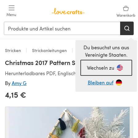
Zum Hauptinhalt springen
Menu
Warenkorb
Du besuchst uns aus
Stricken
Strickanleitungen
Dekoration
Vereinigte Staaten.
Christmas 2017 Pattern Set
Wechseln zu
Herunterladbares PDF, Englisch
Bleiben auf
By
Amy G
4,15 €