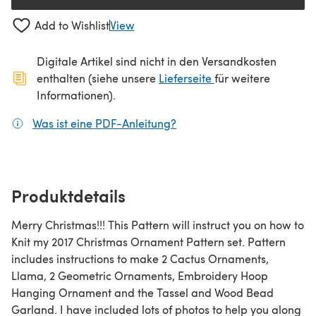
Add to Wishlist
View
Digitale Artikel sind nicht in den Versandkosten
(öffnet sich in ein
enthalten (siehe unsere
Lieferseite
für weitere
Informationen).
Was ist eine PDF-Anleitung?
(öffnet sich in einem neuen
Produktdetails
Merry Christmas!!! This Pattern will instruct you on how to
Knit my 2017 Christmas Ornament Pattern set. Pattern
includes instructions to make 2 Cactus Ornaments,
Llama, 2 Geometric Ornaments, Embroidery Hoop
Hanging Ornament and the Tassel and Wood Bead
Garland. I have included lots of photos to help you along