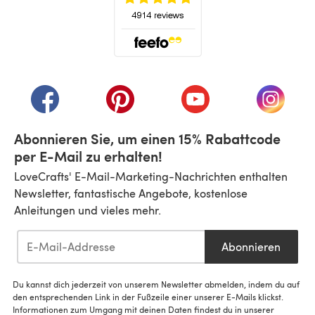
(öffnet sich in einem neuen Tab)
(öffnet sich in einem neuen Tab)
(öffnet sich in einem neuen Tab)
(öffnet sich in einem n
(öffnet 
Abonnieren Sie, um einen 15% Rabattcode
per E-Mail zu erhalten!
LoveCrafts' E-Mail-Marketing-Nachrichten enthalten
Newsletter, fantastische Angebote, kostenlose
Anleitungen und vieles mehr.
Abonnieren
Du kannst dich jederzeit von unserem Newsletter abmelden, indem du auf
den entsprechenden Link in der Fußzeile einer unserer E-Mails klickst.
Informationen zum Umgang mit deinen Daten findest du in unserer