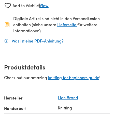
Add to Wishlist
View
Digitale Artikel sind nicht in den Versandkosten
(öffnet sich in ein
enthalten (siehe unsere
Lieferseite
für weitere
Informationen).
Was ist eine PDF-Anleitung?
(öffnet sich in einem neuen
Produktdetails
Check out our amazing
knitting for beginners guide
!
Hersteller
Lion Brand
Knitting
Handarbeit