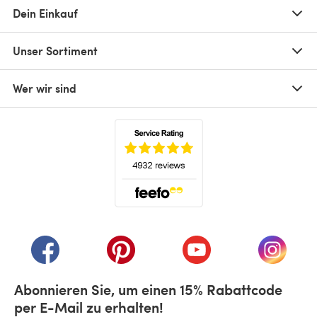
Dein Einkauf
Unser Sortiment
Wer wir sind
(öffnet sich in einem neuen Tab)
(öffnet sich in einem neuen Tab)
(öffnet sich in einem neuen Tab)
(öffnet sich in einem n
(öffnet 
Abonnieren Sie, um einen 15% Rabattcode
per E-Mail zu erhalten!