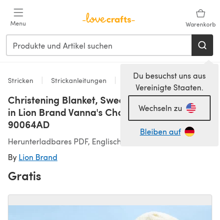
Zum Hauptinhalt springen
Menu
Warenkorb
Du besuchst uns aus
Stricken
Strickanleitungen
Mützen
Vereinigte Staaten.
Christening Blanket, Sweater and Bonnet Set
Wechseln zu
in Lion Brand Vanna's Choice Baby -
90064AD
Bleiben auf
Herunterladbares PDF, Englisch
By
Lion Brand
Gratis