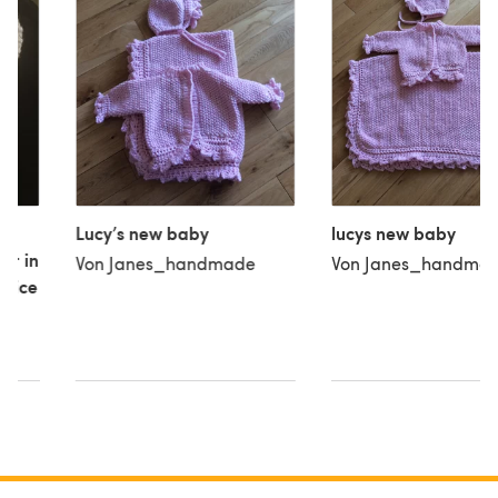
Lucy’s new baby
lucys new baby
et in
Von Janes_handmade
Von Janes_handma
hoice