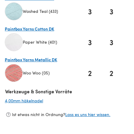
3
3
Washed Teal (433)
(öffnet sich in einem neuen Tab)
Paintbox Yarns Cotton DK
3
3
Paper White (401)
(öffnet sich in einem neuen Tab)
Paintbox Yarns Metallic DK
2
2
Woo Woo (05)
(öffnet sich in einem neuen Tab)
Werkzeuge & Sonstige Vorräte
4,00mm häkelnadel
(öffnet sich in einem neuen Tab)
Ist etwas nicht in Ordnung?
Lass es uns hier wissen.