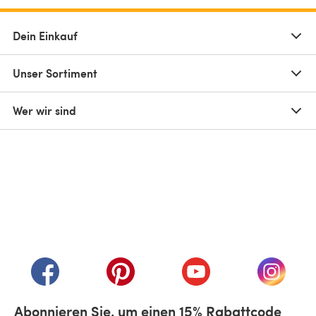
Dein Einkauf
Unser Sortiment
Wer wir sind
(öffnet sich in einem neuen Tab)
(öffnet sich in einem neuen Tab)
(öffnet sich in einem neuen Tab)
(öffnet sich in einem n
(öffnet 
Abonnieren Sie, um einen 15% Rabattcode