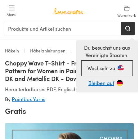
Zum Hauptinhalt springen
Menu
Warenkorb
Du besuchst uns aus
Häkeln
Häkelanleitungen
Tops
Vereinigte Staaten.
Choppy Wave T-Shirt - Free Top Crochet
Wechseln zu
Pattern for Women in Paintbox Yarns Cotton
DK and Metallic DK - Downloadable PDF
Bleiben auf
Herunterladbares PDF, Englisch
By
Paintbox Yarns
Gratis