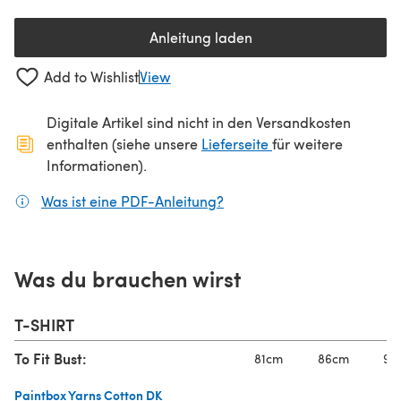
Anleitung laden
(öffnet sich in einem neuen Tab
Add to Wishlist
View
Digitale Artikel sind nicht in den Versandkosten
(öffnet sich in ein
enthalten (siehe unsere
Lieferseite
für weitere
Informationen).
Was ist eine PDF-Anleitung?
(öffnet sich in einem neuen
Was du brauchen wirst
T-SHIRT
To Fit Bust:
81cm
86cm
91
Paintbox Yarns Cotton DK