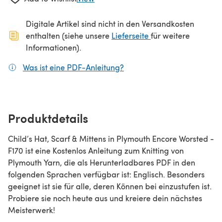
Digitale Artikel sind nicht in den Versandkosten
(öffnet sich in ein
enthalten (siehe unsere
Lieferseite
für weitere
Informationen).
Was ist eine PDF-Anleitung?
(öffnet sich in einem neuen
Produktdetails
Child’s Hat, Scarf & Mittens in Plymouth Encore Worsted -
F170 ist eine Kostenlos Anleitung zum Knitting von
Plymouth Yarn, die als Herunterladbares PDF in den
folgenden Sprachen verfügbar ist: Englisch. Besonders
geeignet ist sie für alle, deren Können bei einzustufen ist.
Probiere sie noch heute aus und kreiere dein nächstes
Meisterwerk!