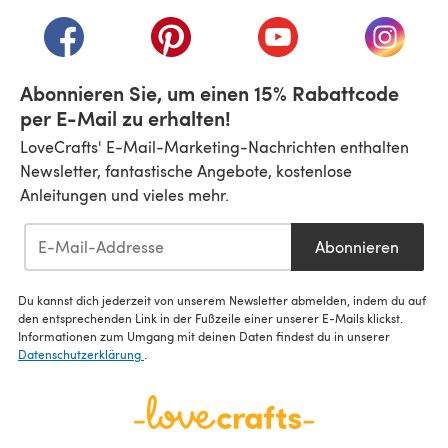
(öffnet sich in einem neuen Tab)
(öffnet sich in einem neuen Tab)
(öffnet sich in einem neuen Tab)
(öffnet sich in einem n
(öffnet 
Abonnieren Sie, um einen 15% Rabattcode
per E-Mail zu erhalten!
LoveCrafts' E-Mail-Marketing-Nachrichten enthalten
Newsletter, fantastische Angebote, kostenlose
Anleitungen und vieles mehr.
Abonnieren
Du kannst dich jederzeit von unserem Newsletter abmelden, indem du auf
den entsprechenden Link in der Fußzeile einer unserer E-Mails klickst.
Informationen zum Umgang mit deinen Daten findest du in unserer
Datenschutzerklärung
.