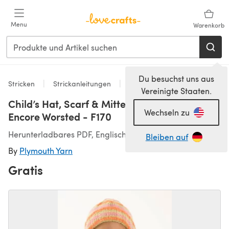
Zum Hauptinhalt springen
Menu
Warenkorb
Du besuchst uns aus
Stricken
Strickanleitungen
Mittens
Vereinigte Staaten.
Child’s Hat, Scarf & Mittens in Plymouth
Wechseln zu
Encore Worsted - F170
Herunterladbares PDF, Englisch
Bleiben auf
By
Plymouth Yarn
Gratis