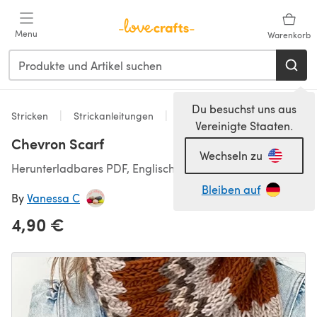
Zum Hauptinhalt springen
Menu
Warenkorb
Du besuchst uns aus
Stricken
Strickanleitungen
Accessoires
Vereinigte Staaten.
Chevron Scarf
Wechseln zu
Herunterladbares PDF, Englisch
Bleiben auf
By
Vanessa C
4,90 €