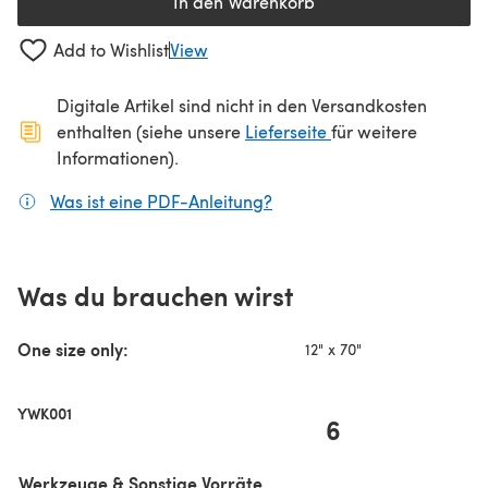
In den Warenkorb
Add to Wishlist
View
Digitale Artikel sind nicht in den Versandkosten
(öffnet sich in ein
enthalten (siehe unsere
Lieferseite
für weitere
Informationen).
Was ist eine PDF-Anleitung?
(öffnet sich in einem neuen
Was du brauchen wirst
One size only:
12" x 70"
YWK001
6
Werkzeuge & Sonstige Vorräte