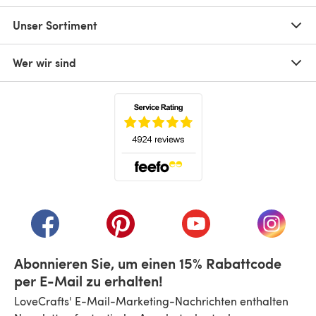
Unser Sortiment
Wer wir sind
(öffnet sich in einem neuen Tab)
(öffnet sich in einem neuen Tab)
(öffnet sich in einem neuen Tab)
(öffnet sich in einem n
(öffnet 
Abonnieren Sie, um einen 15% Rabattcode
per E-Mail zu erhalten!
LoveCrafts' E-Mail-Marketing-Nachrichten enthalten