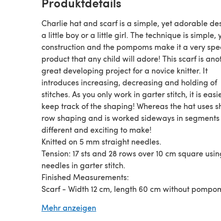
Produktdetails
Charlie hat and scarf is a simple, yet adorable de
a little boy or a little girl. The technique is simple, 
construction and the pompoms make it a very spe
product that any child will adore! This scarf is ano
great developing project for a novice knitter. It
introduces increasing, decreasing and holding of
stitches. As you only work in garter stitch, it is easi
keep track of the shaping! Whereas the hat uses s
row shaping and is worked sideways in segments s
different and exciting to make!
Knitted on 5 mm straight needles.
Tension: 17 sts and 28 rows over 10 cm square usi
needles in garter stitch.
Finished Measurements:
Scarf - Width 12 cm, length 60 cm without pompo
Hat - Length: 17.5 [20] cm (without pompom)
Mehr anzeigen
Circumference: 37 [41] cm