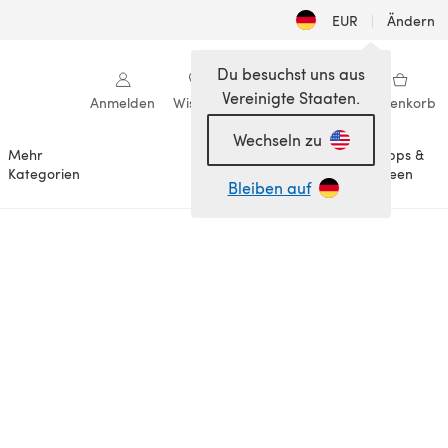
EUR
|
Ändern
Du besuchst uns aus
Vereinigte Staaten.
Anmelden
Wishlist
Meine Bibliothek
Warenkorb
Wechseln zu
Mehr
Tipps &
Anlässe
Kategorien
Ideen
Bleiben auf