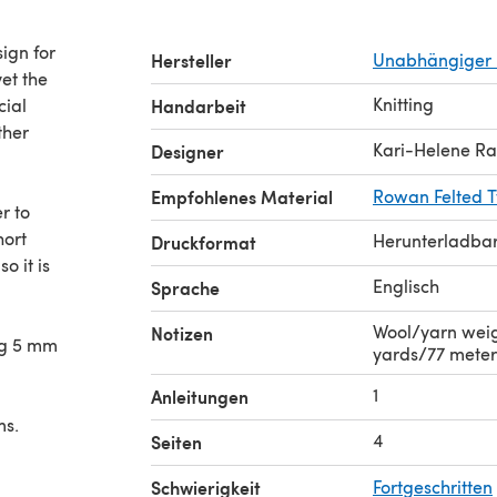
sign for
Hersteller
Unabhängiger 
yet the
Knitting
cial
Handarbeit
ther
Kari-Helene R
Designer
Empfohlenes Material
Rowan Felted 
er to
hort
Herunterladba
Druckformat
o it is
Englisch
Sprache
Wool/yarn weig
Notizen
ng 5 mm
yards/77 meter
1
Anleitungen
ms.
4
Seiten
Schwierigkeit
Fortgeschritten