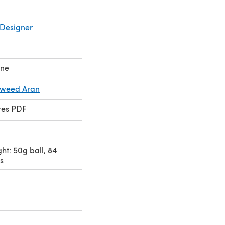
Designer
ane
Tweed Aran
res PDF
ht: 50g ball, 84
s