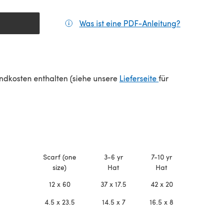
Was ist eine PDF-Anleitung?
(öffnet sic
(öffnet sich in e
sandkosten enthalten (siehe unsere
Lieferseite
für
Scarf (one
3-6 yr
7-10 yr
size)
Hat
Hat
12 x 60
37 x 17.5
42 x 20
4.5 x 23.5
14.5 x 7
16.5 x 8