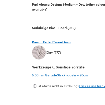
Purl Alpaca Designs Medium - Dew (other colou
available)
Malabrigo Rios - Pearl (036)
Rowan Felted Tweed Aran
Clay (777)
(öffnet sich in einem neuen Tab)
Werkzeuge & Sonstige Vorräte
5,00mm GeradeStricknadeln – 20cm
(öffnet sic
Ist etwas nicht in Ordnung?
Lass es uns hier 