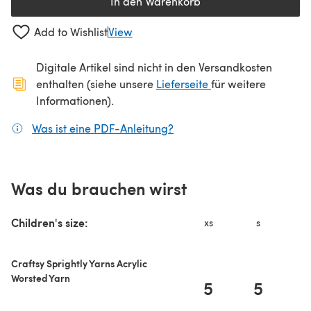
In den Warenkorb
Add to Wishlist
View
Digitale Artikel sind nicht in den Versandkosten
(öffnet sich in ein
enthalten (siehe unsere
Lieferseite
für weitere
Informationen).
Was ist eine PDF-Anleitung?
(öffnet sich in einem neuen
Was du brauchen wirst
Children's size:
xs
s
Craftsy Sprightly Yarns Acrylic
Worsted Yarn
5
5