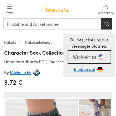
Zum Hauptinhalt springen
Menu
Warenkorb
Du besuchst uns aus
Häkeln
Häkelanleitungen
Socken
Vereinigte Staaten.
Character Sock Collection
Wechseln zu
Herunterladbares PDF, Englisch
Bleiben auf
By
Michelle M
9,72 €