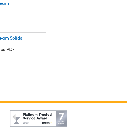
Cream
ream Solids
res PDF