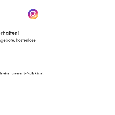
n einem neuen Tab)
(öffnet sich in einem neuen Tab)
rhalten!
ngebote, kostenlose
 einer unserer E-Mails klickst.