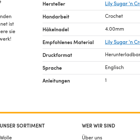
e
Hersteller
Lily Sugar 'n 
Crochet
enden
Handarbeit
net ist
4.00mm
Häkelnadel
werk!
Empfohlenes Material
Lily Sugar 'n C
Herunterladba
Druckformat
Englisch
Sprache
1
Anleitungen
UNSER SORTIMENT
WER WIR SIND
Wolle
Über uns