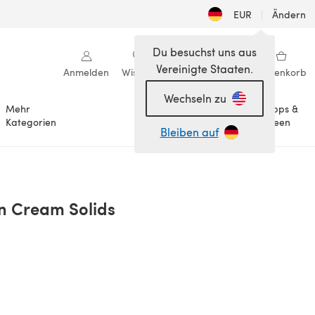
EUR
|
Ändern
Du besuchst uns aus
Vereinigte Staaten.
Anmelden
Wishlist
Meine Bibliothek
Warenkorb
Wechseln zu
Mehr
Tipps &
Anlässe
Kategorien
Ideen
Bleiben auf
'n Cream Solids