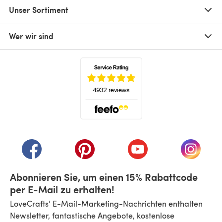
Unser Sortiment
Wer wir sind
(öffnet sich in einem neuen Tab)
(öffnet sich in einem neuen Tab)
(öffnet sich in einem neuen Tab)
(öffnet sich in einem n
(öffnet 
Abonnieren Sie, um einen 15% Rabattcode
per E-Mail zu erhalten!
LoveCrafts' E-Mail-Marketing-Nachrichten enthalten
Newsletter, fantastische Angebote, kostenlose