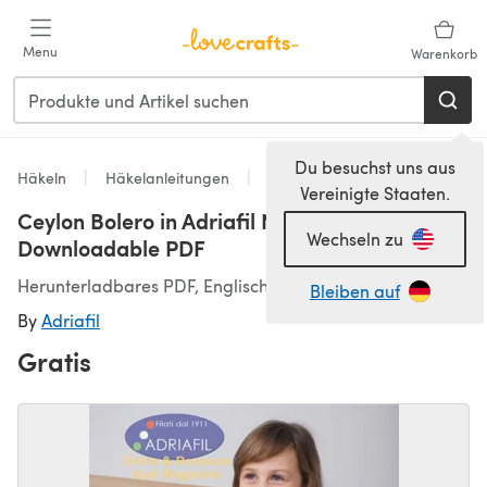
Zum Hauptinhalt springen
Menu
Warenkorb
Du besuchst uns aus
Häkeln
Häkelanleitungen
Boleros
Vereinigte Staaten.
Ceylon Bolero in Adriafil Nature -
Wechseln zu
Downloadable PDF
Herunterladbares PDF, Englisch
Bleiben auf
By
Adriafil
Gratis