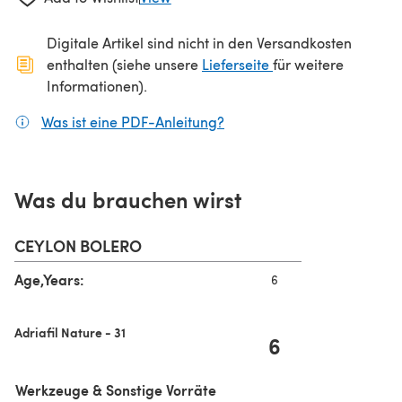
Digitale Artikel sind nicht in den Versandkosten
(öffnet sich in ein
enthalten (siehe unsere
Lieferseite
für weitere
Informationen).
Was ist eine PDF-Anleitung?
(öffnet sich in einem neuen
Was du brauchen wirst
CEYLON BOLERO
Age,Years:
6
Adriafil Nature - 31
6
Werkzeuge & Sonstige Vorräte