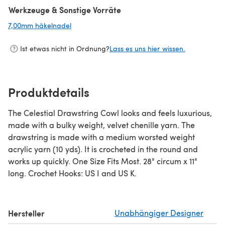
Werkzeuge & Sonstige Vorräte
7,00mm häkelnadel
(öffnet sich in einem neuen Tab)
Ist etwas nicht in Ordnung?
Lass es uns hier wissen.
Produktdetails
The Celestial Drawstring Cowl looks and feels luxurious,
made with a bulky weight, velvet chenille yarn. The
drawstring is made with a medium worsted weight
acrylic yarn (10 yds). It is crocheted in the round and
works up quickly. One Size Fits Most. 28" circum x 11"
long. Crochet Hooks: US I and US K.
Hersteller
Unabhängiger Designer