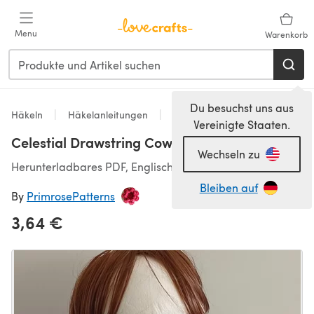
Zum Hauptinhalt springen
Menu
Warenkorb
Du besuchst uns aus
Häkeln
Häkelanleitungen
Schals & Tücher
Vereinigte Staaten.
Celestial Drawstring Cowl
Wechseln zu
Herunterladbares PDF, Englisch
Bleiben auf
By
PrimrosePatterns
3,64 €