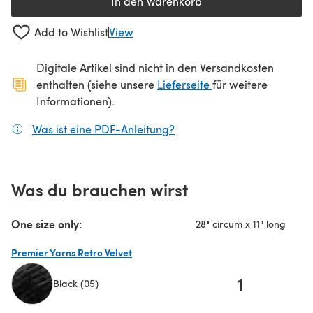
In den Warenkorb
Add to Wishlist
View
Digitale Artikel sind nicht in den Versandkosten
(öffnet sich in ein
enthalten (siehe unsere
Lieferseite
für weitere
Informationen).
Was ist eine PDF-Anleitung?
(öffnet sich in einem neuen
Was du brauchen wirst
One size only:
28" circum x 11" long
Premier Yarns Retro Velvet
1
Black (05)
(öffnet sich in einem neuen Tab)