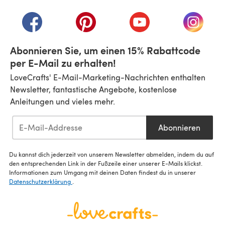
(öffnet sich in einem neuen Tab)
(öffnet sich in einem neuen Tab)
(öffnet sich in einem neuen Tab)
(öffnet sich in einem n
(öffnet 
Abonnieren Sie, um einen 15% Rabattcode
per E-Mail zu erhalten!
LoveCrafts' E-Mail-Marketing-Nachrichten enthalten
Newsletter, fantastische Angebote, kostenlose
Anleitungen und vieles mehr.
Abonnieren
Du kannst dich jederzeit von unserem Newsletter abmelden, indem du auf
den entsprechenden Link in der Fußzeile einer unserer E-Mails klickst.
Informationen zum Umgang mit deinen Daten findest du in unserer
Datenschutzerklärung
.