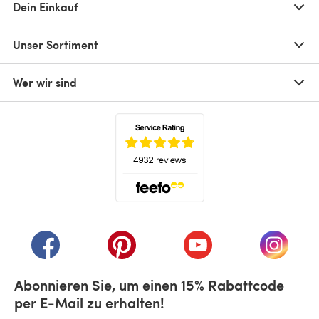
Dein Einkauf
Unser Sortiment
Wer wir sind
(öffnet sich in einem neuen Tab)
(öffnet sich in einem neuen Tab)
(öffnet sich in einem neuen Tab)
(öffnet sich in einem n
(öffnet 
Abonnieren Sie, um einen 15% Rabattcode
per E-Mail zu erhalten!