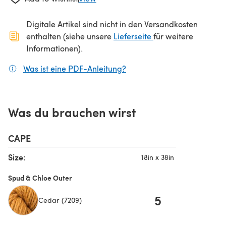
Digitale Artikel sind nicht in den Versandkosten
(öffnet sich in ein
enthalten (siehe unsere
Lieferseite
für weitere
Informationen).
Was ist eine PDF-Anleitung?
(öffnet sich in einem neuen
Was du brauchen wirst
CAPE
Size:
18in x 38in
Spud & Chloe Outer
5
Cedar (7209)