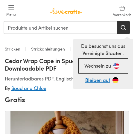
Zum Hauptinhalt springen
Menu
Warenkorb
Du besuchst uns aus
Stricken
Strickanleitungen
Ponchos
Vereinigte Staaten.
Cedar Wrap Cape in Spud & Chloe Outer -
Wechseln zu
Downloadable PDF
Herunterladbares PDF, Englisch
Bleiben auf
By
Spud and Chloe
Gratis