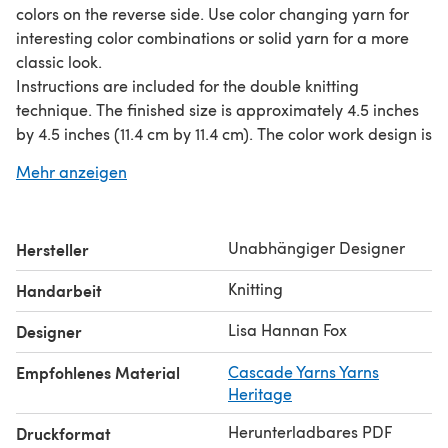
colors on the reverse side. Use color changing yarn for
interesting color combinations or solid yarn for a more
classic look.
Instructions are included for the double knitting
technique. The finished size is approximately 4.5 inches
by 4.5 inches (11.4 cm by 11.4 cm). The color work design is
chart only, not written instructions.
Mehr anzeigen
Disclaimer: This pattern is for creating a decoration only.
The knitted item might not protect you from hot items
and contact with hot items could melt certain types of
Unabhängiger Designer
Hersteller
yarn. Please use caution.
Required yarn: 120 yards (110 m) each of two colors of
Knitting
Handarbeit
fingering weight yarn total for all four coasters or 30
yards (27 m) each of two colors of yarn for a single
Lisa Hannan Fox
Designer
coaster.
Empfohlenes Material
Cascade Yarns Yarns
Worked on size 2 US (2.75 mm) needles.
Heritage
Herunterladbares PDF
Druckformat