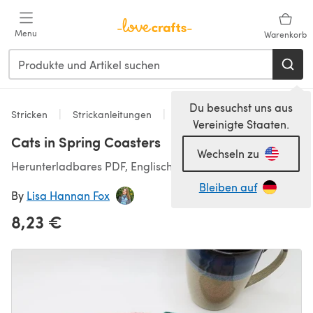
Zum Hauptinhalt springen
Menu
Warenkorb
Du besuchst uns aus
Stricken
Strickanleitungen
Table Setting
Vereinigte Staaten.
Cats in Spring Coasters
Wechseln zu
Herunterladbares PDF, Englisch
Bleiben auf
By
Lisa Hannan Fox
8,23 €