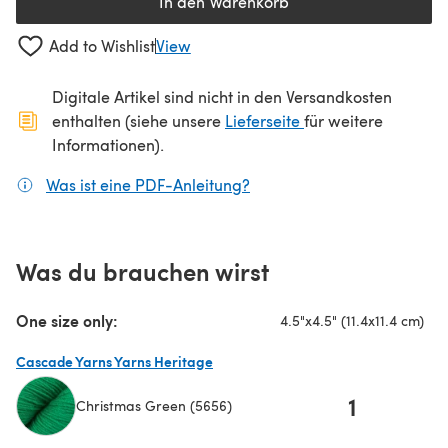
In den Warenkorb
Add to Wishlist
View
Digitale Artikel sind nicht in den Versandkosten
(öffnet sich in ein
enthalten (siehe unsere
Lieferseite
für weitere
Informationen).
Was ist eine PDF-Anleitung?
(öffnet sich in einem neuen
Was du brauchen wirst
One size only:
4.5"x4.5" (11.4x11.4 cm)
Cascade Yarns Yarns Heritage
1
Christmas Green (5656)
(öffnet sich in einem neuen Tab)