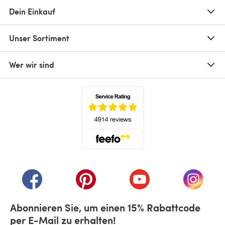
Dein Einkauf
Unser Sortiment
Wer wir sind
(öffnet sich in einem neuen Tab)
(öffnet sich in einem neuen Tab)
(öffnet sich in einem neuen Tab)
(öffnet sich in einem n
(öffnet 
Abonnieren Sie, um einen 15% Rabattcode
per E-Mail zu erhalten!