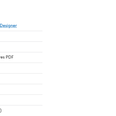
Designer
res PDF
)