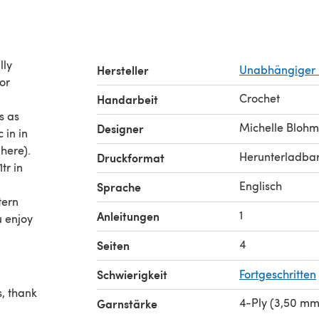
lly
Hersteller
Unabhängiger 
or
Crochet
Handarbeit
s as
Michelle Blohm
Designer
c in in
Herunterladba
Druckformat
Englisch
Sprache
tern
1
Anleitungen
u enjoy
4
Seiten
Schwierigkeit
Fortgeschritten
s, thank
4-Ply (3,50 mm
Garnstärke