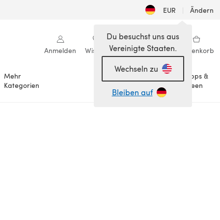
EUR
|
Ändern
Du besuchst uns aus
Vereinigte Staaten.
Anmelden
Wishlist
Meine Bibliothek
Warenkorb
Wechseln zu
Mehr
Tipps &
Anlässe
Kategorien
Ideen
Bleiben auf