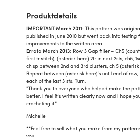
Produktdetails
IMPORTANT:
March 2011:
This pattern was origina
published in June 2010 but went back into testing f
improvements to the written area.
Errata March 2013:
Row 3 Gap filler – Ch5 (count
first tr stitch), (asterisk here) 2tr in next 2sts, ch5, 1s
ch sp between 2nd and 3rd clusters, ch 5 (asterisk here).
Repeat between (asterisk here)’s until end of row, 1tr in
each of the last 3 sts. Turn.
"Thank you to everyone who helped make the pat
better. I feel it's written clearly now and I hope yo
crocheting it."
Michelle
**Feel free to sell what you make from my pattern
you.