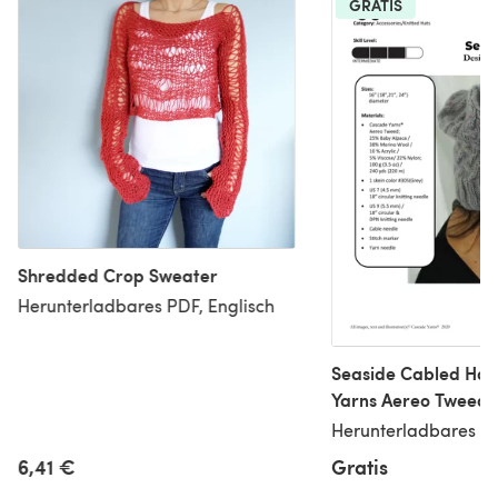
GRATIS
Shredded Crop Sweater
Herunterladbares PDF, Englisch
Seaside Cabled Hat
Yarns Aereo Tweed 
Downloadable PDF
Herunterladbares PD
6,41 €
Gratis