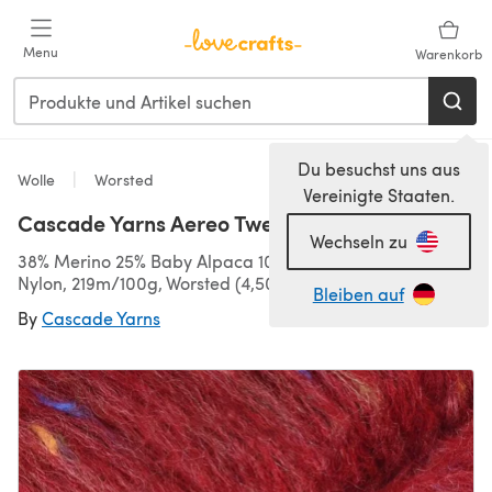
Zum Hauptinhalt springen
Menu
Warenkorb
Du besuchst uns aus
Wolle
Worsted
Vereinigte Staaten.
Cascade Yarns Aereo Tweed
Wechseln zu
38% Merino 25% Baby Alpaca 10% Acryl 5% Viskose 22%
Nylon, 219m/100g, Worsted (4,50-5,50 mm)
Bleiben auf
By
Cascade Yarns