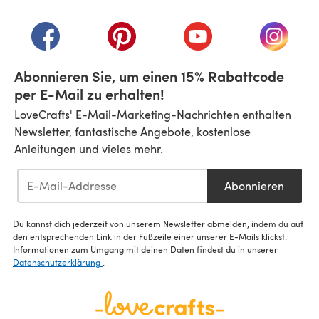
(öffnet sich in einem neuen Tab)
(öffnet sich in einem neuen Tab)
(öffnet sich in einem neuen Tab)
(öffnet sich in einem n
(öffnet 
Abonnieren Sie, um einen 15% Rabattcode
per E-Mail zu erhalten!
LoveCrafts' E-Mail-Marketing-Nachrichten enthalten
Newsletter, fantastische Angebote, kostenlose
Anleitungen und vieles mehr.
Abonnieren
Du kannst dich jederzeit von unserem Newsletter abmelden, indem du auf
den entsprechenden Link in der Fußzeile einer unserer E-Mails klickst.
Informationen zum Umgang mit deinen Daten findest du in unserer
Datenschutzerklärung
.