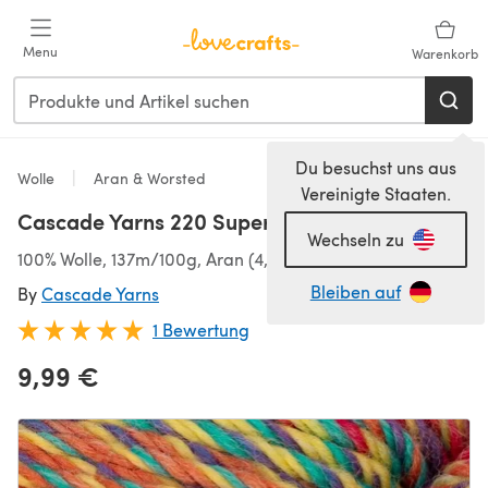
Zum Hauptinhalt springen
Menu
Warenkorb
Du besuchst uns aus
Wolle
Aran & Worsted
Vereinigte Staaten.
Cascade Yarns 220 Superwash Aran Wave
Wechseln zu
100% Wolle, 137m/100g, Aran (4,50-5,50 mm)
Bleiben auf
By
Cascade Yarns
1 Bewertung
9,99 €