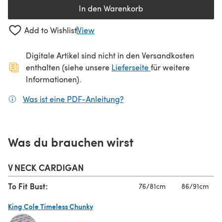
In den Warenkorb
Add to Wishlist
View
Digitale Artikel sind nicht in den Versandkosten
(öffnet sich in ein
enthalten (siehe unsere
Lieferseite
für weitere
Informationen).
Was ist eine PDF-Anleitung?
(öffnet sich in einem neuen
Was du brauchen wirst
V NECK CARDIGAN
To Fit Bust:
76/81cm
86/91cm
King Cole Timeless Chunky