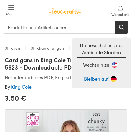
Zum Hauptinhalt springen
Menu
Warenkorb
Du besuchst uns aus
Stricken
Strickanleitungen
Strickjacken
Vereinigte Staaten.
Cardigans in King Cole Timeless Chunky -
Wechseln zu
5623 - Downloadable PDF
Herunterladbares PDF, Englisch
Bleiben auf
By
King Cole
3,50 €