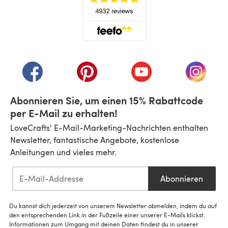
(öffnet sich in einem neuen Tab)
(öffnet sich in einem neuen Tab)
(öffnet sich in einem neuen Tab)
(öffnet sich in einem n
(öffnet 
Abonnieren Sie, um einen 15% Rabattcode
per E-Mail zu erhalten!
LoveCrafts' E-Mail-Marketing-Nachrichten enthalten
Newsletter, fantastische Angebote, kostenlose
Anleitungen und vieles mehr.
Abonnieren
Du kannst dich jederzeit von unserem Newsletter abmelden, indem du auf
den entsprechenden Link in der Fußzeile einer unserer E-Mails klickst.
Informationen zum Umgang mit deinen Daten findest du in unserer