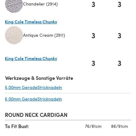
3
3
Chandelier (2914)
(öffnet sich in einem neuen Tab)
King Cole Timeless Chunky
3
3
Antique Cream (2911)
(öffnet sich in einem neuen Tab)
King Cole Timeless Chunky
3
3
(öffnet sich in einem neuen Tab)
Werkzeuge & Sonstige Vorräte
5,00mm GeradeStricknadeln
(öffnet sich in einem neuen Tab)
6,00mm GeradeStricknadeln
(öffnet sich in einem neuen Tab)
ROUND NECK CARDIGAN
To Fit Bust:
76/81cm
86/91cm