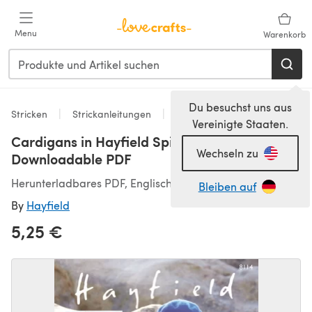
Zum Hauptinhalt springen
Menu
Warenkorb
Du besuchst uns aus
Stricken
Strickanleitungen
Strickjacken
Vereinigte Staaten.
Cardigans in Hayfield Spirit DK - 8114 -
Wechseln zu
Downloadable PDF
Herunterladbares PDF, Englisch
Bleiben auf
By
Hayfield
5,25 €