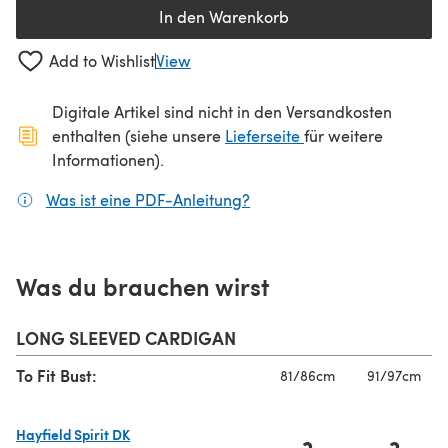
In den Warenkorb
Add to Wishlist
View
Digitale Artikel sind nicht in den Versandkosten
(öffnet sich in ein
enthalten (siehe unsere
Lieferseite
für weitere
Informationen).
Was ist eine PDF-Anleitung?
(öffnet sich in einem neuen
Was du brauchen wirst
LONG SLEEVED CARDIGAN
To Fit Bust:
81/86cm
91/97cm
Hayfield Spirit DK