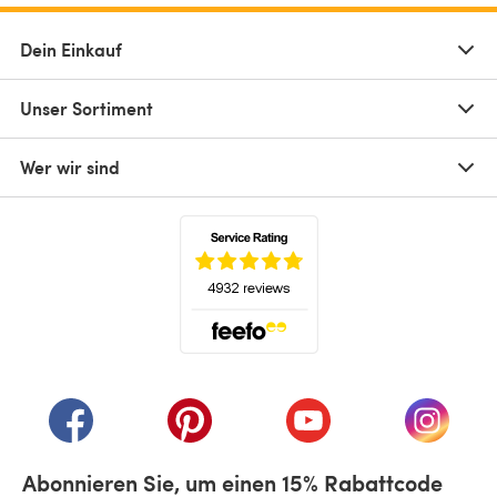
Dein Einkauf
Unser Sortiment
Wer wir sind
(öffnet sich in einem neuen Tab)
(öffnet sich in einem neuen Tab)
(öffnet sich in einem neuen Tab)
(öffnet sich in einem n
(öffnet 
Abonnieren Sie, um einen 15% Rabattcode