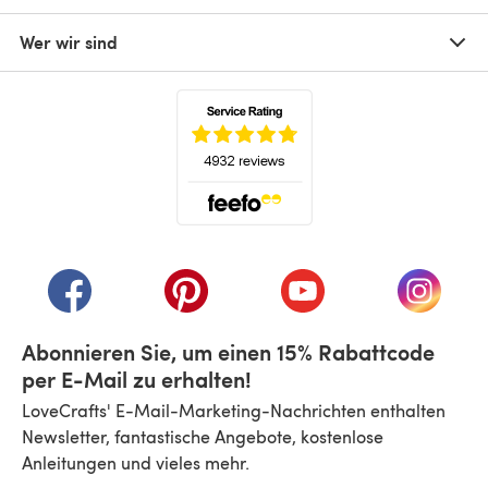
Wer wir sind
(öffnet sich in einem neuen Tab)
(öffnet sich in einem neuen Tab)
(öffnet sich in einem neuen Tab)
(öffnet sich in einem n
(öffnet 
Abonnieren Sie, um einen 15% Rabattcode
per E-Mail zu erhalten!
LoveCrafts' E-Mail-Marketing-Nachrichten enthalten
Newsletter, fantastische Angebote, kostenlose
Anleitungen und vieles mehr.