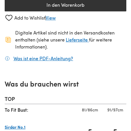
In den Warenkorb
Add to Wishlist
View
Digitale Artikel sind nicht in den Versandkosten
(öffnet sich in ein
enthalten (siehe unsere
Lieferseite
für weitere
Informationen).
Was ist eine PDF-Anleitung?
(öffnet sich in einem neuen
Was du brauchen wirst
TOP
To Fit Bust:
81/86cm
91/97cm
Sirdar No.1