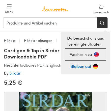
Zum Hauptinhalt springen
Menu
Warenkorb
Du besuchst uns aus
Häkeln
Häkelanleitungen
Jacken
Vereinigte Staaten.
Cardigan & Top in Sirdar No.1 - 8127 -
Wechseln zu
Downloadable PDF
Herunterladbares PDF, Englisch
Bleiben auf
By
Sirdar
5,25 €