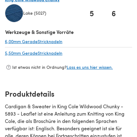
5
6
Lake (5027)
(öffnet sich in einem neuen Tab)
Werkzeuge & Sonstige Vorräte
6,00mm GeradeStricknadeln
(öffnet sich in einem neuen Tab)
5,50mm GeradeStricknadeln
(öffnet sich in einem neuen Tab)
Ist etwas nicht in Ordnung?
Lass es uns hier wissen.
Produktdetails
Cardigan & Sweater in King Cole Wildwood Chunky -
5893 - Leaflet ist eine Anleitung zum Knitting von King
Cole, die als Broschüre in den folgenden Sprachen
verfügbar ist: Englisch. Besonders geeignet ist sie für
alle, deren Können bei Fortgeschritten einzustufen ist.