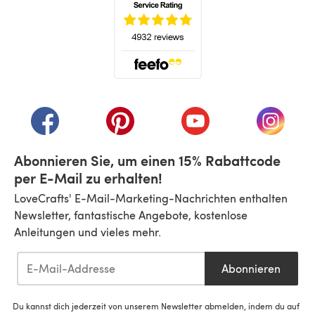
(öffnet sich in einem neuen Tab)
(öffnet sich in einem neuen Tab)
(öffnet sich in einem neuen Tab)
(öffnet sich in einem n
(öffnet 
Abonnieren Sie, um einen 15% Rabattcode
per E-Mail zu erhalten!
LoveCrafts' E-Mail-Marketing-Nachrichten enthalten
Newsletter, fantastische Angebote, kostenlose
Anleitungen und vieles mehr.
Abonnieren
Du kannst dich jederzeit von unserem Newsletter abmelden, indem du auf