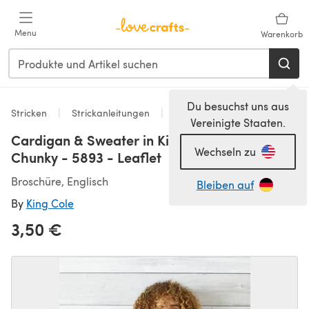
Zum Hauptinhalt springen
Menu
Warenkorb
Du besuchst uns aus
Stricken
Strickanleitungen
Pullover
Vereinigte Staaten.
Cardigan & Sweater in King Cole Wildwood
Wechseln zu
Chunky - 5893 - Leaflet
Broschüre, Englisch
Bleiben auf
By
King Cole
3,50 €