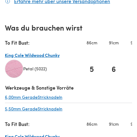
Erfahre mehr über unsere Versandoptionen
(öffnet sich
Was du brauchen wirst
To Fit Bust:
86cm
91cm
97
King Cole Wildwood Chunky
5
6
Petal (5022)
(öffnet sich in einem neuen Tab)
Werkzeuge & Sonstige Vorräte
6,00mm GeradeStricknadeln
(öffnet sich in einem neuen Tab)
5,50mm GeradeStricknadeln
(öffnet sich in einem neuen Tab)
To Fit Bust:
86cm
91cm
97
King Cole Wildwood Chunky