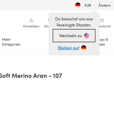
EUR
|
Ändern
Du besuchst uns aus
Vereinigte Staaten.
Anmelden
Wishlist
Meine Bibliothek
Warenkorb
Wechseln zu
Mehr
Tipps &
Anlässe
Kategorien
Ideen
Bleiben auf
Soft Merino Aran - 107