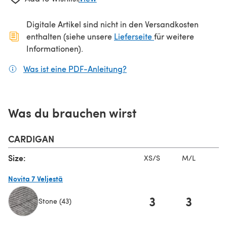
Digitale Artikel sind nicht in den Versandkosten
(öffnet sich in ein
enthalten (siehe unsere
Lieferseite
für weitere
Informationen).
Was ist eine PDF-Anleitung?
(öffnet sich in einem neuen
Was du brauchen wirst
CARDIGAN
Size:
XS/S
M/L
X
Novita 7 Veljestä
3
3
Stone (43)
(öffnet sich in einem neuen Tab)