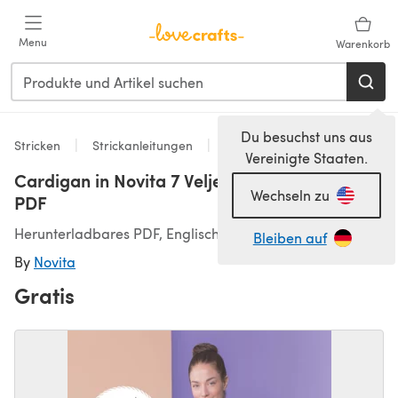
Zum Hauptinhalt springen
Menu
Warenkorb
Du besuchst uns aus
Stricken
Strickanleitungen
Strickjacken
Vereinigte Staaten.
Cardigan in Novita 7 Veljestä - Downloadable
Wechseln zu
PDF
Herunterladbares PDF, Englisch
Bleiben auf
By
Novita
Gratis