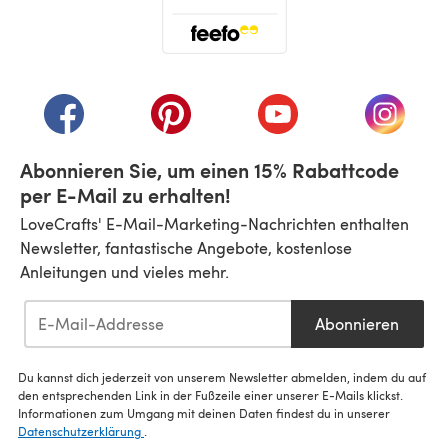
(öffnet sich in einem neuen Tab)
(öffnet sich in einem neuen Tab)
(öffnet sich in einem neuen Tab)
(öffnet sich in einem n
(öffnet 
Abonnieren Sie, um einen 15% Rabattcode
per E-Mail zu erhalten!
LoveCrafts' E-Mail-Marketing-Nachrichten enthalten
Newsletter, fantastische Angebote, kostenlose
Anleitungen und vieles mehr.
Abonnieren
Du kannst dich jederzeit von unserem Newsletter abmelden, indem du auf
den entsprechenden Link in der Fußzeile einer unserer E-Mails klickst.
Informationen zum Umgang mit deinen Daten findest du in unserer
Datenschutzerklärung
.