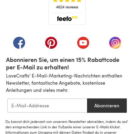
(öffnet sich in einem neuen Tab)
(öffnet sich in einem neuen Tab)
(öffnet sich in einem neuen Tab)
(öffnet sich in einem n
(öffnet 
Abonnieren Sie, um einen 15% Rabattcode
per E-Mail zu erhalten!
LoveCrafts' E-Mail-Marketing-Nachrichten enthalten
Newsletter, fantastische Angebote, kostenlose
Anleitungen und vieles mehr.
Abonnieren
Du kannst dich jederzeit von unserem Newsletter abmelden, indem du auf
den entsprechenden Link in der Fußzeile einer unserer E-Mails klickst.
Informationen zum Umgang mit deinen Daten findest du in unserer