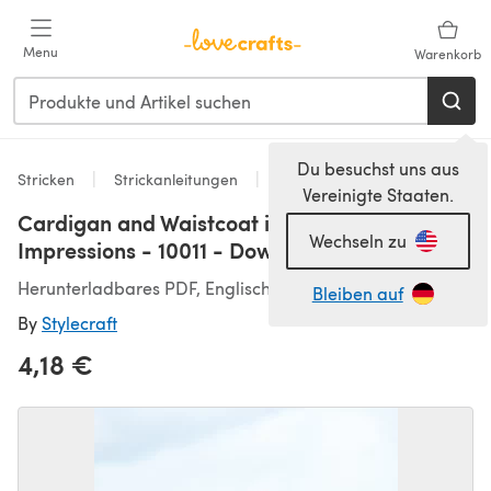
Zum Hauptinhalt springen
Menu
Warenkorb
Du besuchst uns aus
Stricken
Strickanleitungen
Westen
Vereinigte Staaten.
Cardigan and Waistcoat in Stylecraft
Wechseln zu
Impressions - 10011 - Downloadable PDF
Herunterladbares PDF, Englisch
Bleiben auf
By
Stylecraft
4,18 €