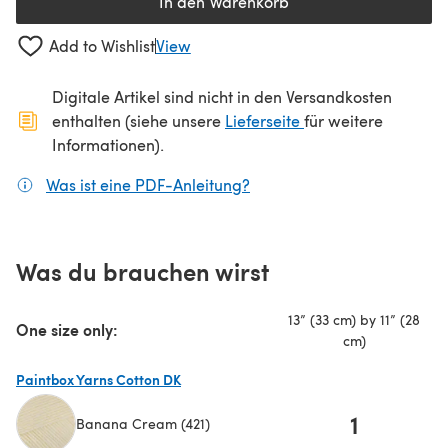
In den Warenkorb
Add to Wishlist
View
Digitale Artikel sind nicht in den Versandkosten
(öffnet sich in ein
enthalten (siehe unsere
Lieferseite
für weitere
Informationen).
Was ist eine PDF-Anleitung?
(öffnet sich in einem neuen
Was du brauchen wirst
13” (33 cm) by 11” (28
One size only:
cm)
Paintbox Yarns Cotton DK
1
Banana Cream (421)