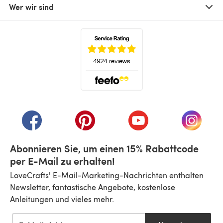
Wer wir sind
(öffnet sich in einem neuen Tab)
(öffnet sich in einem neuen Tab)
(öffnet sich in einem neuen Tab)
(öffnet sich in einem n
(öffnet 
Abonnieren Sie, um einen 15% Rabattcode
per E-Mail zu erhalten!
LoveCrafts' E-Mail-Marketing-Nachrichten enthalten
Newsletter, fantastische Angebote, kostenlose
Anleitungen und vieles mehr.