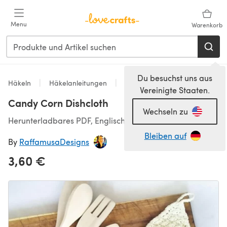
Zum Hauptinhalt springen
Menu
Warenkorb
Du besuchst uns aus
Häkeln
Häkelanleitungen
Homeware
Vereinigte Staaten.
Candy Corn Dishcloth
Wechseln zu
Herunterladbares PDF, Englisch
Bleiben auf
By
RaffamusaDesigns
3,60 €