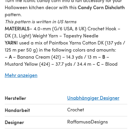
Turn the iconic candy corn into a fun accessory for your
Candy Corn Dishcloth
Halloween kitchen decor with this
pattern.
This pattern is written in US terms
MATERIALS
– 4.0-mm (G/6 USA, 8 UK) Crochet Hook –
DK (3, Light) Weight Yarn – Tapestry Needle
YARN
I used a mix of Paintbox Yarns Cotton DK (137 yds /
125 m per 50 g) in the following colors and amounts:
A
B
–
– Banana Cream (421) – 14.3 yds / 13 m –
–
C
Mustard Yellow (424) – 37.7 yds / 34.4 m –
– Blood
Orange (420) – 57.6 yds / 52.5 m
Mehr anzeigen
Feel free to use any comparable yarn that meets gauge.
SIZE
13” (33 cm) at the base by 11” (28 cm) in height.
GAUGE
18 sts by 14 rows working the suzette stitch.
Hersteller
Unabhängiger Designer
Crochet
Handarbeit
RaffamusaDesigns
Designer