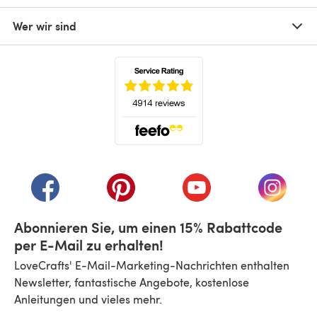
Wer wir sind
(öffnet sich in einem neuen Tab)
(öffnet sich in einem neuen Tab)
(öffnet sich in einem neuen Tab)
(öffnet sich in einem n
(öffnet 
Abonnieren Sie, um einen 15% Rabattcode
per E-Mail zu erhalten!
LoveCrafts' E-Mail-Marketing-Nachrichten enthalten
Newsletter, fantastische Angebote, kostenlose
Anleitungen und vieles mehr.