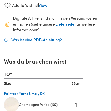
Add to Wishlist
View
Digitale Artikel sind nicht in den Versandkosten
(öffnet sich in ein
enthalten (siehe unsere
Lieferseite
für weitere
Informationen).
Was ist eine PDF-Anleitung?
(öffnet sich in einem neuen
Was du brauchen wirst
TOY
Size:
35cm
Paintbox Yarns Simply DK
1
Champagne White (102)