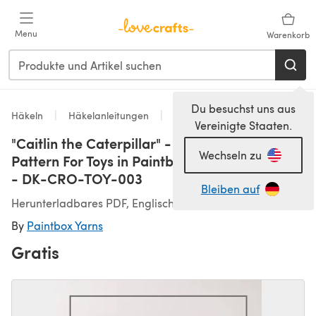
Zum Hauptinhalt springen
Menu
Warenkorb
Du besuchst uns aus
Häkeln
Häkelanleitungen
Spielzeug
Vereinigte Staaten.
"Caitlin the Caterpillar" - Amigurumi Crochet
Wechseln zu
Pattern For Toys in Paintbox Yarns Simply DK
- DK-CRO-TOY-003
Bleiben auf
Herunterladbares PDF, Englisch
By
Paintbox Yarns
Gratis