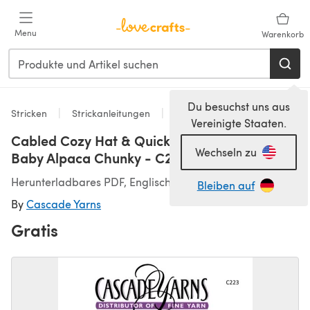
Zum Hauptinhalt springen
Menu
Warenkorb
Du besuchst uns aus
Stricken
Strickanleitungen
Mittens
Vereinigte Staaten.
Cabled Cozy Hat & Quick Mitts in Cascade
Wechseln zu
Baby Alpaca Chunky - C223
Herunterladbares PDF, Englisch
Bleiben auf
By
Cascade Yarns
Gratis