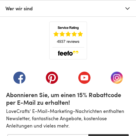
Wer wir sind
(öffnet sich in einem neuen Tab)
(öffnet sich in einem neuen Tab)
(öffnet sich in einem neuen Tab)
(öffnet sich in einem n
(öffnet 
Abonnieren Sie, um einen 15% Rabattcode
per E-Mail zu erhalten!
LoveCrafts' E-Mail-Marketing-Nachrichten enthalten
Newsletter, fantastische Angebote, kostenlose
Anleitungen und vieles mehr.