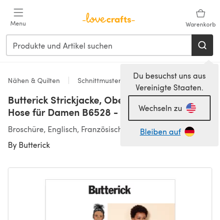
Zum Hauptinhalt springen
Menu
Warenkorb
Du besuchst uns aus
Nähen & Quilten
Schnittmuster & Quiltmuster
Vereinigte Staaten.
Butterick Strickjacke, Oberteil, Shorts und
Wechseln zu
Hose für Damen B6528 - Schnittmuster
Broschüre, Englisch, Französisch
Bleiben auf
By
Butterick