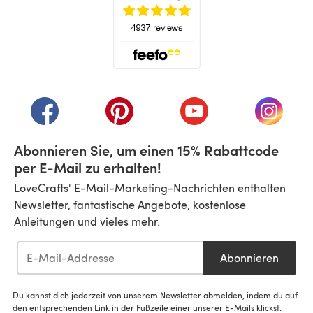
(öffnet sich in einem neuen Tab)
(öffnet sich in einem neuen Tab)
(öffnet sich in einem neuen Tab)
(öffnet sich in einem n
(öffnet 
Abonnieren Sie, um einen 15% Rabattcode
per E-Mail zu erhalten!
LoveCrafts' E-Mail-Marketing-Nachrichten enthalten
Newsletter, fantastische Angebote, kostenlose
Anleitungen und vieles mehr.
Abonnieren
Du kannst dich jederzeit von unserem Newsletter abmelden, indem du auf
den entsprechenden Link in der Fußzeile einer unserer E-Mails klickst.