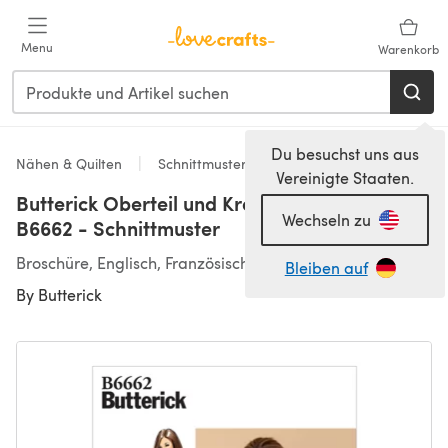
Zum Hauptinhalt springen
Menu
Warenkorb
Du besuchst uns aus
Nähen & Quilten
Schnittmuster & Quiltmuster
Vereinigte Staaten.
Butterick Oberteil und Krawatte für Damen
Wechseln zu
B6662 - Schnittmuster
Broschüre, Englisch, Französisch
Bleiben auf
By
Butterick