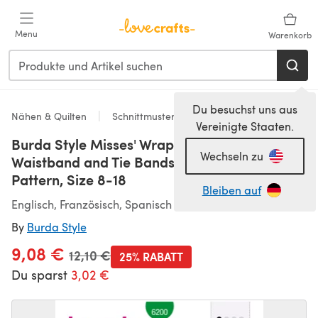
Zum Hauptinhalt springen
Menu
Warenkorb
Du besuchst uns aus
Nähen & Quilten
Schnittmuster & Quiltmuster
Vereinigte Staaten.
Burda Style Misses' Wrap Skirt with
Wechseln zu
Waistband and Tie Bands B6200 - Paper
Pattern, Size 8-18
Bleiben auf
Englisch, Französisch, Spanisch
By
Burda Style
9,08 €
Alter Preis
12,10 €
25% RABATT
Du sparst
3,02 €