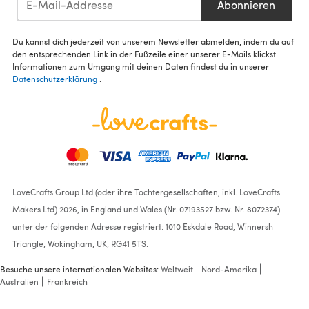
Abonnieren
Du kannst dich jederzeit von unserem Newsletter abmelden, indem du auf
den entsprechenden Link in der Fußzeile einer unserer E-Mails klickst.
Informationen zum Umgang mit deinen Daten findest du in unserer
Datenschutzerklärung
.
LoveCrafts Group Ltd (oder ihre Tochtergesellschaften, inkl. LoveCrafts
Makers Ltd) 2026, in England und Wales (Nr. 07193527 bzw. Nr. 8072374)
unter der folgenden Adresse registriert: 1010 Eskdale Road, Winnersh
Triangle, Wokingham, UK, RG41 5TS.
Besuche unsere internationalen Websites:
Weltweit
Nord-Amerika
Australien
Frankreich
Burda Style Misses' Wrap
Skirt with Waistband and