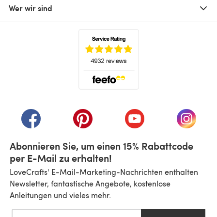
Wer wir sind
(öffnet sich in einem neuen Tab)
(öffnet sich in einem neuen Tab)
(öffnet sich in einem neuen Tab)
(öffnet sich in einem n
(öffnet 
Abonnieren Sie, um einen 15% Rabattcode
per E-Mail zu erhalten!
LoveCrafts' E-Mail-Marketing-Nachrichten enthalten
Newsletter, fantastische Angebote, kostenlose
Anleitungen und vieles mehr.