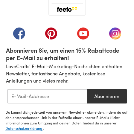
(öffnet sich in einem neuen Tab)
(öffnet sich in einem neuen Tab)
(öffnet sich in einem neuen Tab)
(öffnet sich in einem n
(öffnet 
Abonnieren Sie, um einen 15% Rabattcode
per E-Mail zu erhalten!
LoveCrafts' E-Mail-Marketing-Nachrichten enthalten
Newsletter, fantastische Angebote, kostenlose
Anleitungen und vieles mehr.
Abonnieren
Du kannst dich jederzeit von unserem Newsletter abmelden, indem du auf
den entsprechenden Link in der Fußzeile einer unserer E-Mails klickst.
Informationen zum Umgang mit deinen Daten findest du in unserer
Datenschutzerklärung
.