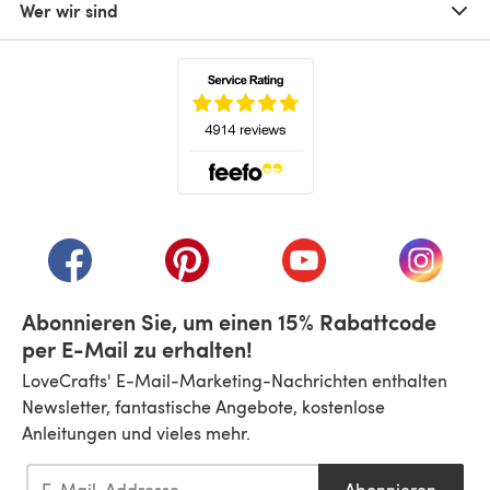
Wer wir sind
(öffnet sich in einem neuen Tab)
(öffnet sich in einem neuen Tab)
(öffnet sich in einem neuen Tab)
(öffnet sich in einem n
(öffnet 
Abonnieren Sie, um einen 15% Rabattcode
per E-Mail zu erhalten!
LoveCrafts' E-Mail-Marketing-Nachrichten enthalten
Newsletter, fantastische Angebote, kostenlose
Anleitungen und vieles mehr.
Abonnieren