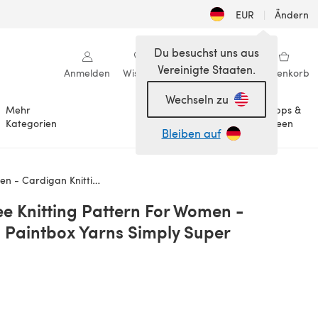
EUR
|
Ändern
Du besuchst uns aus
Vereinigte Staaten.
Anmelden
Wishlist
Meine Bibliothek
Warenkorb
Wechseln zu
Mehr
Tipps &
Anlässe
Kategorien
Ideen
Bleiben auf
intbox Yarns Simply Super Chunky
ee Knitting Pattern For Women -
n Paintbox Yarns Simply Super