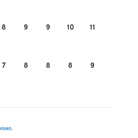
8
9
9
10
11
12
7
8
8
8
9
10
em neuen Tab)
neuen Tab)
wissen.