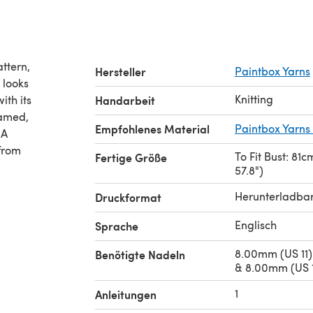
attern,
Hersteller
Paintbox Yarns
 looks
Knitting
ith its
Handarbeit
eamed,
Empfohlenes Material
Paintbox Yarns
 A
 from
To Fit Bust: 81c
Fertige Größe
57.8")
Herunterladba
Druckformat
Englisch
Sprache
8.00mm (US 11)
Benötigte Nadeln
& 8.00mm (US 1
1
Anleitungen