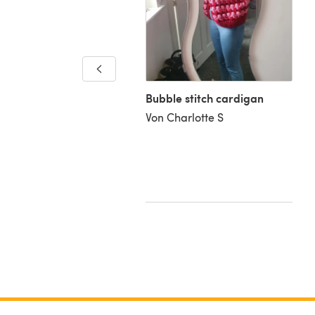
Bubble stitch cardigan
le stitch magic!
Von Charlotte S
Tanya B