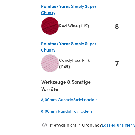
Paintbox Yarns Simply Super
Chunky
8
Red Wine (1115)
(öffnet sich in einem neuen Tab)
Paintbox Yarns Simply Super
Chunky
Candyfloss Pink
7
(1149)
(öffnet sich in einem neuen Tab)
Werkzeuge & Sonstige
Vorräte
8,00mm GeradeStricknadeln
(öffnet sich in ein
8,00mm Rundstricknadeln
(öffnet sich in einem 
Ist etwas nicht in Ordnung?
Lass es uns hier 