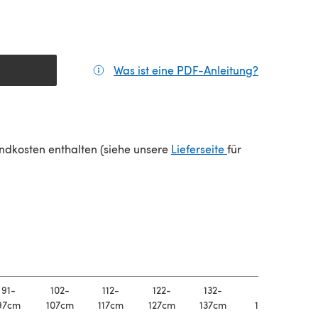
Was ist eine PDF-Anleitung?
(öffnet sic
einem neuen Tab)
(öffnet sich in e
sandkosten enthalten (siehe unsere
Lieferseite
für
91-
102-
112-
122-
132-
142-
97cm
107cm
117cm
127cm
137cm
147cm