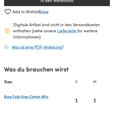
In den Warenkorb
Add to Wishlist
View
Digitale Artikel sind nicht in den Versandkosten
(öffnet sich in ein
enthalten (siehe unsere
Lieferseite
für weitere
Informationen).
Was ist eine PDF-Anleitung?
(öffnet sich in einem neuen
Was du brauchen wirst
Size:
S
M
King Cole Giza Cotton 4Ply
1
1
(öffnet sich in einem neuen Tab)