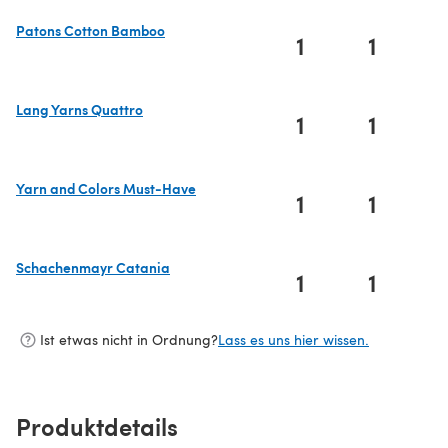
Patons Cotton Bamboo
1
1
(öffnet sich in einem neuen Tab)
Lang Yarns Quattro
1
1
(öffnet sich in einem neuen Tab)
Yarn and Colors Must-Have
1
1
(öffnet sich in einem neuen Tab)
Schachenmayr Catania
1
1
(öffnet sich in einem neuen Tab)
Ist etwas nicht in Ordnung?
Lass es uns hier wissen.
Produktdetails