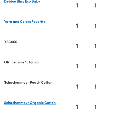
Debbie Bliss Eco Baby
1
1
(öffnet sich in einem neuen Tab)
Yarn and Colors Favorite
1
1
(öffnet sich in einem neuen Tab)
YSC006
1
1
ONline Linie 164 Java
1
1
Schachenmayr Peach Cotton
1
1
Schachenmayr Organic Cotton
1
1
(öffnet sich in einem neuen Tab)