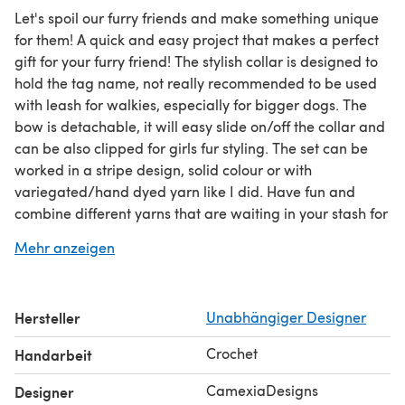
Let's spoil our furry friends and make something unique
for them! A quick and easy project that makes a perfect
gift for your furry friend! The stylish collar is designed to
hold the tag name, not really recommended to be used
with leash for walkies, especially for bigger dogs. The
bow is detachable, it will easy slide on/off the collar and
can be also clipped for girls fur styling. The set can be
worked in a stripe design, solid colour or with
variegated/hand dyed yarn like I did. Have fun and
combine different yarns that are waiting in your stash for
the perfect project.
Mehr anzeigen
Size: S,M,L easy adjustable for any size
Materials:
- crochet hook (size 3mm)
Hersteller
Unabhängiger Designer
- 20(S), 25(M), 30yds(L) color A, DK/fingering yarn
weight
Crochet
Handarbeit
- 20(S), 25(M), 30yds(L) color B DK/fingering/sport
weight yarn
CamexiaDesigns
Designer