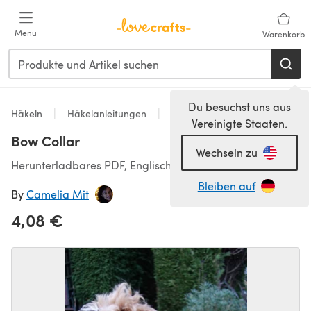
Zum Hauptinhalt springen
Menu
Warenkorb
Du besuchst uns aus
Häkeln
Häkelanleitungen
Pet Clothing
Vereinigte Staaten.
Bow Collar
Wechseln zu
Herunterladbares PDF, Englisch
Bleiben auf
By
Camelia Mit
4,08 €