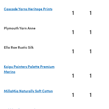
Cascade Yarns Heritage Prints
1
1
(öffnet sich in einem neuen Tab)
Plymouth Yarn Anne
1
1
Ella Rae Rustic Silk
1
1
Koigu Painters Palette Premium
Merino
1
1
(öffnet sich in einem neuen Tab)
MillaMia Naturally Soft Cotton
1
1
(öffnet sich in einem neuen Tab)