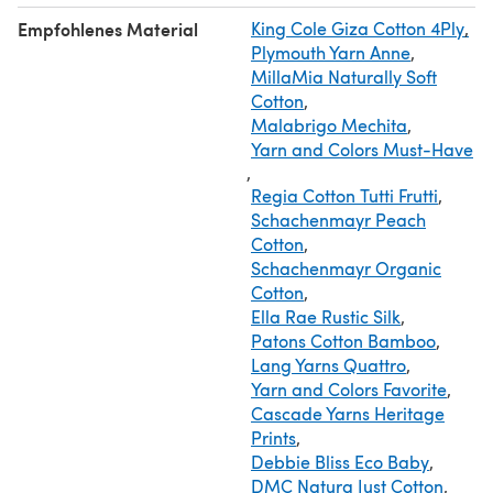
- Metallic buckle and a D ring for collar
Empfohlenes Material
King Cole Giza Cotton 4Ply
,
I would love to see your finished project, please tag it on
Plymouth Yarn Anne
,
Instagram or Facebook @CamexiaDesigns
MillaMia Naturally Soft
Pattern and pictures are copyright ©CamexiaDesigns.
Cotton
,
Thank you!
Malabrigo Mechita
,
Yarn and Colors Must-Have
,
Regia Cotton Tutti Frutti
,
Schachenmayr Peach
Cotton
,
Schachenmayr Organic
Cotton
,
Ella Rae Rustic Silk
,
Patons Cotton Bamboo
,
Lang Yarns Quattro
,
Yarn and Colors Favorite
,
Cascade Yarns Heritage
Prints
,
Debbie Bliss Eco Baby
,
DMC Natura Just Cotton
,