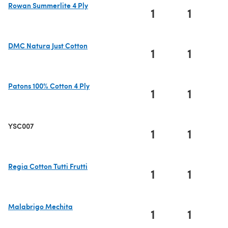
Rowan Summerlite 4 Ply
1
1
(öffnet sich in einem neuen Tab)
DMC Natura Just Cotton
1
1
(öffnet sich in einem neuen Tab)
Patons 100% Cotton 4 Ply
1
1
(öffnet sich in einem neuen Tab)
YSC007
1
1
Regia Cotton Tutti Frutti
1
1
(öffnet sich in einem neuen Tab)
Malabrigo Mechita
1
1
(öffnet sich in einem neuen Tab)