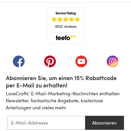
(öffnet sich in einem neuen Tab)
(öffnet sich in einem neuen Tab)
(öffnet sich in einem neuen Tab)
(öffnet sich in einem n
(öffnet 
Abonnieren Sie, um einen 15% Rabattcode
per E-Mail zu erhalten!
LoveCrafts' E-Mail-Marketing-Nachrichten enthalten
Newsletter, fantastische Angebote, kostenlose
Anleitungen und vieles mehr.
Abonnieren