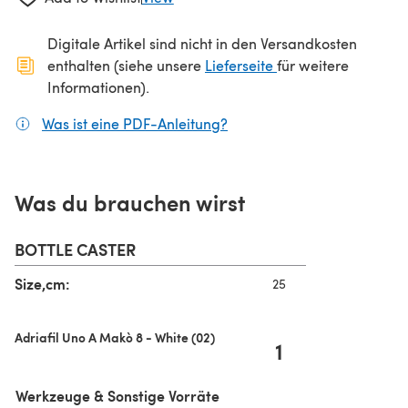
Digitale Artikel sind nicht in den Versandkosten
(öffnet sich in ein
enthalten (siehe unsere
Lieferseite
für weitere
Informationen).
Was ist eine PDF-Anleitung?
(öffnet sich in einem neuen
Was du brauchen wirst
BOTTLE CASTER
Size,cm:
25
Adriafil Uno A Makò 8 - White (02)
1
Werkzeuge & Sonstige Vorräte