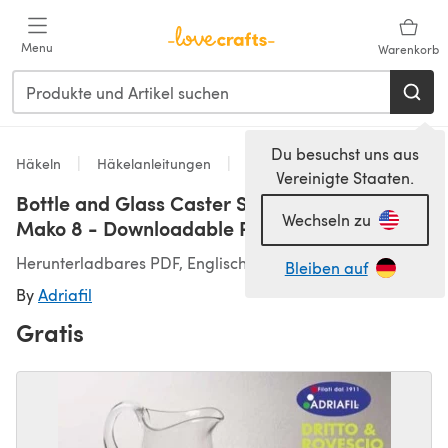
Zum Hauptinhalt springen
Menu
Warenkorb
Du besuchst uns aus
Häkeln
Häkelanleitungen
Table Setting
Vereinigte Staaten.
Bottle and Glass Caster Set in Adriafil Uno A
Wechseln zu
Mako 8 - Downloadable PDF
Herunterladbares PDF, Englisch
Bleiben auf
By
Adriafil
Gratis