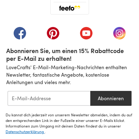
(öffnet sich in einem neuen Tab)
(öffnet sich in einem neuen Tab)
(öffnet sich in einem neuen Tab)
(öffnet sich in einem n
(öffnet 
Abonnieren Sie, um einen 15% Rabattcode
per E-Mail zu erhalten!
LoveCrafts' E-Mail-Marketing-Nachrichten enthalten
Newsletter, fantastische Angebote, kostenlose
Anleitungen und vieles mehr.
Abonnieren
Du kannst dich jederzeit von unserem Newsletter abmelden, indem du auf
den entsprechenden Link in der Fußzeile einer unserer E-Mails klickst.
Informationen zum Umgang mit deinen Daten findest du in unserer
Datenschutzerklärung
.