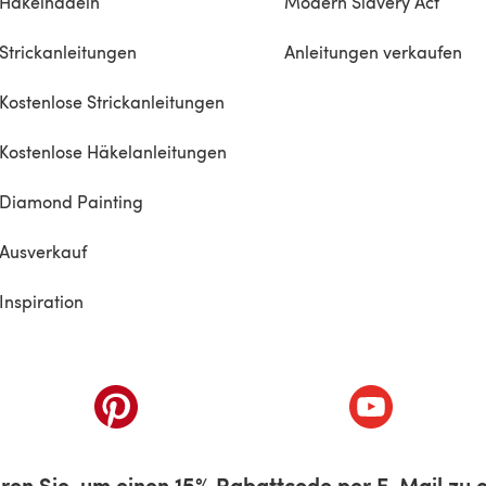
Häkelnadeln
Modern Slavery Act
Strickanleitungen
Anleitungen verkaufen
Kostenlose Strickanleitungen
Kostenlose Häkelanleitungen
Diamond Painting
Ausverkauf
Inspiration
inem neuen Tab)
(öffnet sich in einem neuen Tab)
(öffnet sich i
ren Sie, um einen 15% Rabattcode per E-Mail zu e