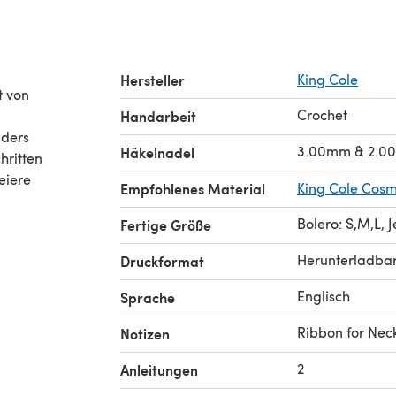
Hersteller
King Cole
Crochet
Handarbeit
nders
3.00mm & 2.0
Häkelnadel
hritten
eiere
Empfohlenes Material
King Cole Cos
Bolero: S,M,L, 
Fertige Größe
Herunterladba
Druckformat
Englisch
Sprache
Ribbon for Nec
Notizen
2
Anleitungen