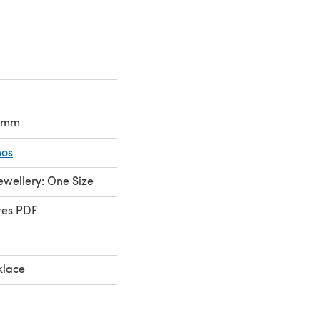
0mm
mos
Jewellery: One Size
res PDF
klace