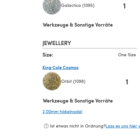
1
Galactica (1095)
(öffnet sich in einem neuen Tab)
Werkzeuge & Sonstige Vorräte
JEWELLERY
Size:
One Size
King Cole Cosmos
1
Orbit (1098)
(öffnet sich in einem neuen Tab)
Werkzeuge & Sonstige Vorräte
2,00mm häkelnadel
(öffnet sich in einem neuen 
Ist etwas nicht in Ordnung?
Lass es uns hier 