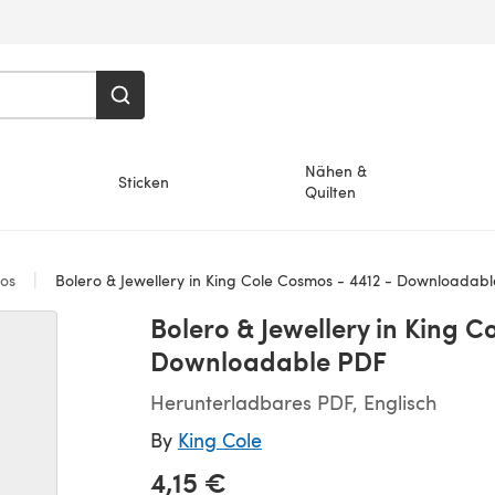
Nähen &
Sticken
Quilten
ros
Bolero & Jewellery in King Cole Cosmos - 4412 - Downloadab
Bolero & Jewellery in King C
Downloadable PDF
Herunterladbares PDF, Englisch
By
King Cole
4,15 €