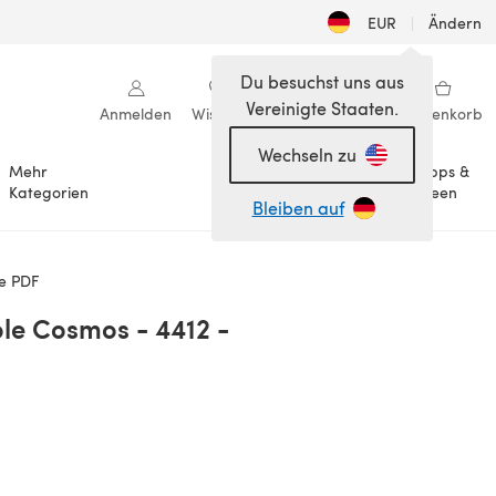
EUR
|
Ändern
Du besuchst uns aus
Vereinigte Staaten.
Anmelden
Wishlist
Meine Bibliothek
Warenkorb
Wechseln zu
Mehr
Tipps &
Anlässe
Kategorien
Ideen
Bleiben auf
le PDF
ole Cosmos - 4412 -