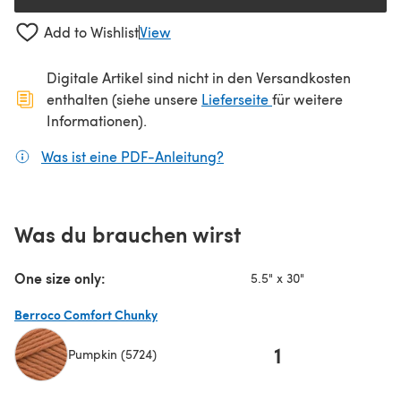
Add to Wishlist
View
Digitale Artikel sind nicht in den Versandkosten
(öffnet sich in ein
enthalten (siehe unsere
Lieferseite
für weitere
Informationen).
Was ist eine PDF-Anleitung?
(öffnet sich in einem neuen
Was du brauchen wirst
One size only:
5.5" x 30"
Berroco Comfort Chunky
1
Pumpkin (5724)
(öffnet sich in einem neuen Tab)