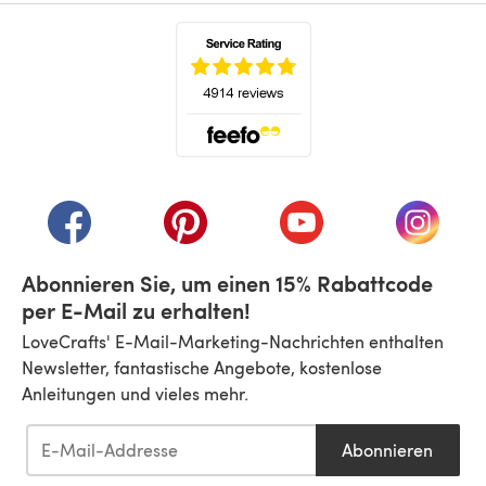
(öffnet sich in einem neuen Tab)
(öffnet sich in einem neuen Tab)
(öffnet sich in einem neuen Tab)
(öffnet sich in einem n
(öffnet 
Abonnieren Sie, um einen 15% Rabattcode
per E-Mail zu erhalten!
LoveCrafts' E-Mail-Marketing-Nachrichten enthalten
Newsletter, fantastische Angebote, kostenlose
Anleitungen und vieles mehr.
Abonnieren