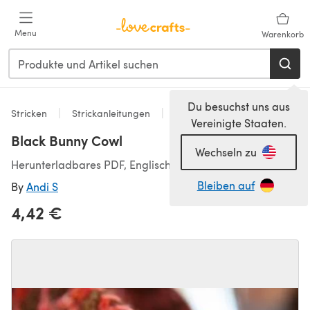
Zum Hauptinhalt springen
Menu
Warenkorb
Du besuchst uns aus
Stricken
Strickanleitungen
Accessoires
Vereinigte Staaten.
Black Bunny Cowl
Wechseln zu
Herunterladbares PDF, Englisch
Bleiben auf
By
Andi S
4,42 €