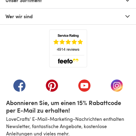
Unser Sortiment
Wer wir sind
(öffnet sich in einem neuen Tab)
(öffnet sich in einem neuen Tab)
(öffnet sich in einem neuen Tab)
(öffnet sich in einem n
(öffnet 
Abonnieren Sie, um einen 15% Rabattcode
per E-Mail zu erhalten!
LoveCrafts' E-Mail-Marketing-Nachrichten enthalten
Newsletter, fantastische Angebote, kostenlose
Anleitungen und vieles mehr.