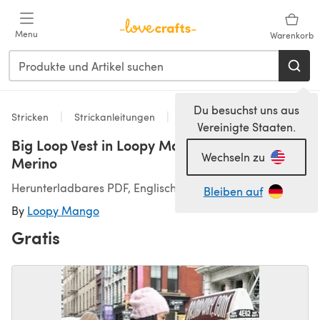
Zum Hauptinhalt springen
Menu
Warenkorb
Du besuchst uns aus
Stricken
Strickanleitungen
Westen
Vereinigte Staaten.
Big Loop Vest in Loopy Mango Big Loop Yarn
Wechseln zu
Merino
Herunterladbares PDF, Englisch
Bleiben auf
By
Loopy Mango
Gratis