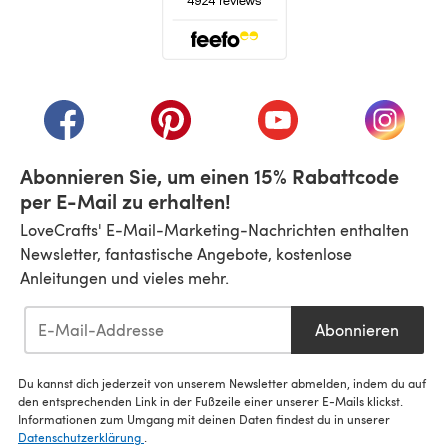
(öffnet sich in einem neuen Tab)
(öffnet sich in einem neuen Tab)
(öffnet sich in einem neuen Tab)
(öffnet sich in einem n
(öffnet 
Abonnieren Sie, um einen 15% Rabattcode
per E-Mail zu erhalten!
LoveCrafts' E-Mail-Marketing-Nachrichten enthalten
Newsletter, fantastische Angebote, kostenlose
Anleitungen und vieles mehr.
Abonnieren
Du kannst dich jederzeit von unserem Newsletter abmelden, indem du auf
den entsprechenden Link in der Fußzeile einer unserer E-Mails klickst.
Informationen zum Umgang mit deinen Daten findest du in unserer
Datenschutzerklärung
.