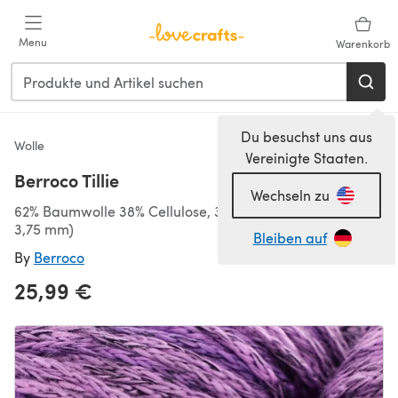
Zum Hauptinhalt springen
Menu
Warenkorb
Du besuchst uns aus
Wolle
Vereinigte Staaten.
Berroco Tillie
Wechseln zu
62% Baumwolle 38% Cellulose, 343m/100g, Sport (3,50-
3,75 mm)
Bleiben auf
By
Berroco
25,99 €