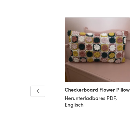
Checkerboard Flower Pillow
Herunterladbares PDF,
Englisch
 Toy in Berroco Pima
 - Downloadable PDF
nterladbares PDF,