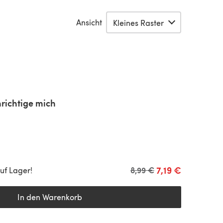
Ansicht
richtige mich
7,19 €
Alter Preis
8,99 €
uf Lager!
In den Warenkorb