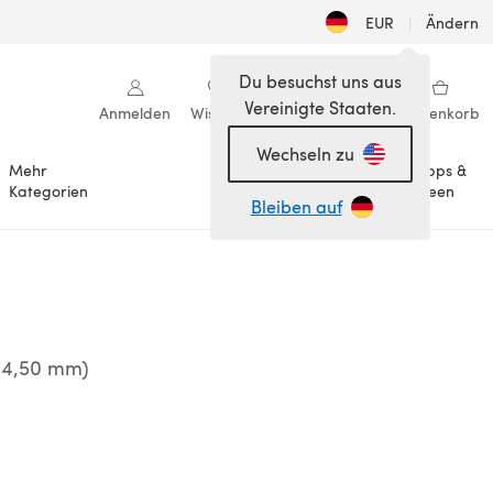
EUR
|
Ändern
Du besuchst uns aus
Vereinigte Staaten.
Anmelden
Wishlist
Meine Bibliothek
Warenkorb
Wechseln zu
Mehr
Tipps &
Anlässe
Kategorien
Ideen
Bleiben auf
-4,50 mm)