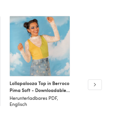
Lollapalooza Top in Berroco
Pima Soft - Downloadable
PDF
Herunterladbares PDF,
Englisch
Beck Toy in Berroco Pi
Soft - Downloadable P
Herunterladbares PDF,