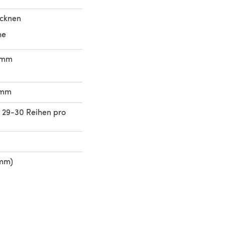
ocknen
he
0mm
0mm
 29-30 Reihen pro
 mm)