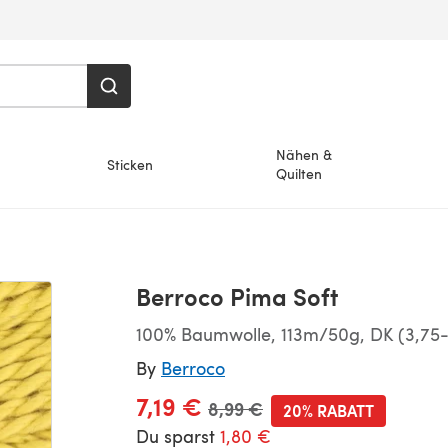
Nähen &
Sticken
Quilten
Berroco Pima Soft
100% Baumwolle, 113m/50g, DK (3,75
By
Berroco
7,19 €
Alter Preis
8,99 €
20% RABATT
Du sparst
1,80 €