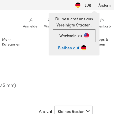
EUR
|
Ändern
Du besuchst uns aus
Vereinigte Staaten.
Anmelden
Wishlist
Meine Bibliothek
Warenkorb
Wechseln zu
Mehr
Tipps &
Anlässe
Kategorien
Ideen
Bleiben auf
3,75 mm)
Ansicht