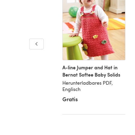
ns de Soleil
nterladbares PDF,
isch
A-line Jumper and Hat in
Bernat Softee Baby Solids
Herunterladbares PDF,
Englisch
5 €
Gratis