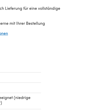
h Lieferung für eine vollständige
gerne mit Ihrer Bestellung
ionen
(öffnet sich in einem neuen Tab)
eignet (niedrige
)