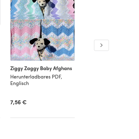
C2C Pom Pom Hat
Herunterladbares PDF,
Englisch
Ziggy Zaggy Baby Afghans
Herunterladbares PDF,
Englisch
7,56 €
5,19 €