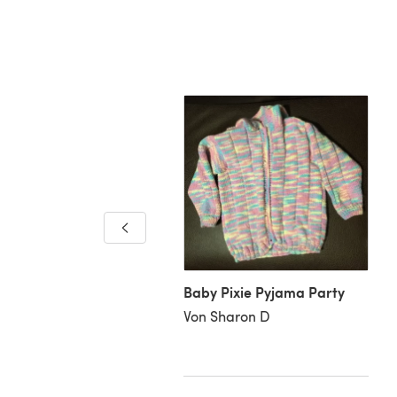
Baby Pixie Pyjama Party
ana's top down Baby
Von Sharon D
et
Jenny W