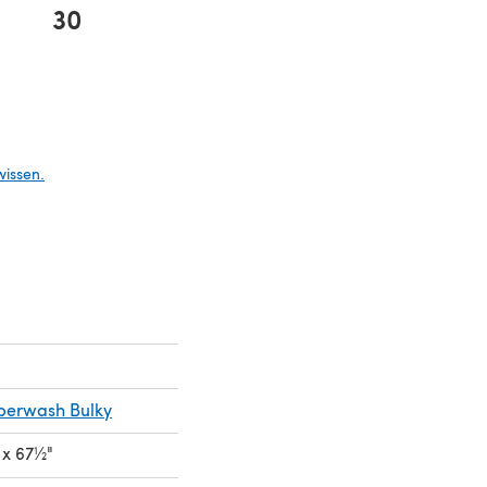
30
neuen Tab)
wissen.
uperwash Bulky
 x 67½"