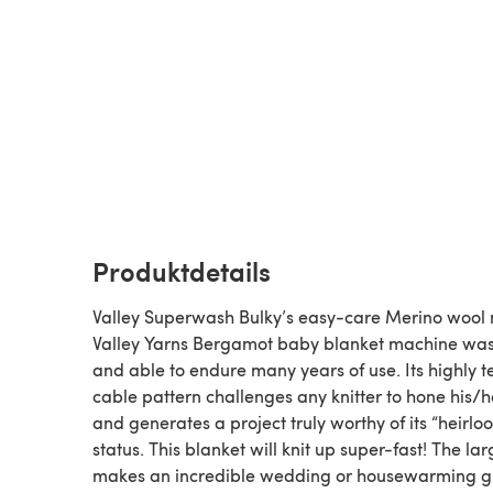
Produktdetails
Valley Superwash Bulky’s easy-care Merino wool
Valley Yarns Bergamot baby blanket machine wa
and able to endure many years of use. Its highly t
cable pattern challenges any knitter to hone his/he
and generates a project truly worthy of its “heirlo
status. This blanket will knit up super-fast! The lar
makes an incredible wedding or housewarming gi