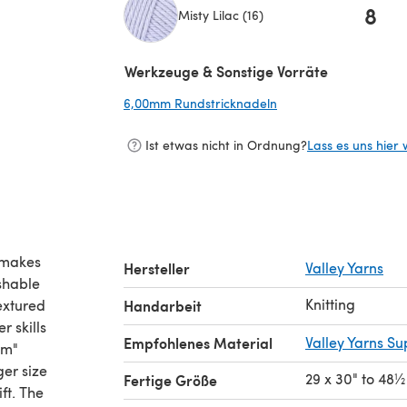
8
Misty Lilac (16)
(öffnet sich in einem neuen Tab)
Werkzeuge & Sonstige Vorräte
6,00mm Rundstricknadeln
(öffnet sich in einem 
Ist etwas nicht in Ordnung?
Lass es uns hier 
 makes
Hersteller
Valley Yarns
shable
Knitting
extured
Handarbeit
r skills
Empfohlenes Material
Valley Yarns S
om"
ger size
29 x 30" to 48½
Fertige Größe
ft. The