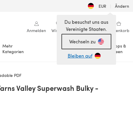
EUR
|
Ändern
Du besuchst uns aus
Vereinigte Staaten.
Anmelden
Wishlist
Meine Bibliothek
Warenkorb
Wechseln zu
Mehr
Tipps &
Anlässe
Kategorien
Ideen
Bleiben auf
oadable PDF
Yarns Valley Superwash Bulky -