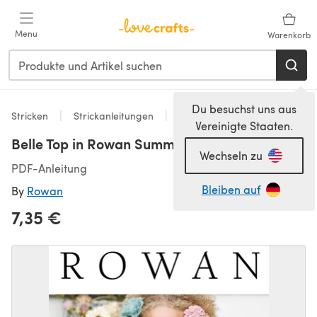
Zum Hauptinhalt springen
Menu
Warenkorb
Du besuchst uns aus
Stricken
Strickanleitungen
Oberteile
Vereinigte Staaten.
Belle Top in Rowan Summerlite 4 Ply
Wechseln zu
PDF-Anleitung
Bleiben auf
By
Rowan
7,35 €