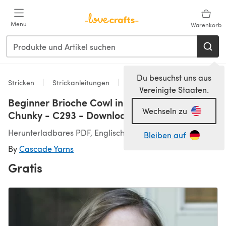
Zum Hauptinhalt springen
Menu
Warenkorb
Du besuchst uns aus
Stricken
Strickanleitungen
Snood Strickanleitungen
Vereinigte Staaten.
Beginner Brioche Cowl in Cascade Pacific
Wechseln zu
Chunky - C293 - Downloadable PDF
Herunterladbares PDF, Englisch
Bleiben auf
By
Cascade Yarns
Gratis