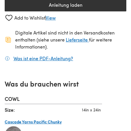
Anleitung laden
(öffnet sich in einem neuen Tab
Add to Wishlist
View
Digitale Artikel sind nicht in den Versandkosten
(öffnet sich in ein
enthalten (siehe unsere
Lieferseite
für weitere
Informationen).
Was ist eine PDF-Anleitung?
(öffnet sich in einem neuen
Was du brauchen wirst
COWL
Size:
14in x 24in
Cascade Yarns Pacific Chunky