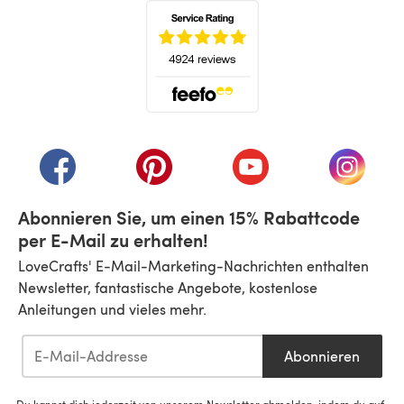
(öffnet sich in einem neuen Tab)
(öffnet sich in einem neuen Tab)
(öffnet sich in einem neuen Tab)
(öffnet sich in einem n
(öffnet 
Abonnieren Sie, um einen 15% Rabattcode
per E-Mail zu erhalten!
LoveCrafts' E-Mail-Marketing-Nachrichten enthalten
Newsletter, fantastische Angebote, kostenlose
Anleitungen und vieles mehr.
Abonnieren