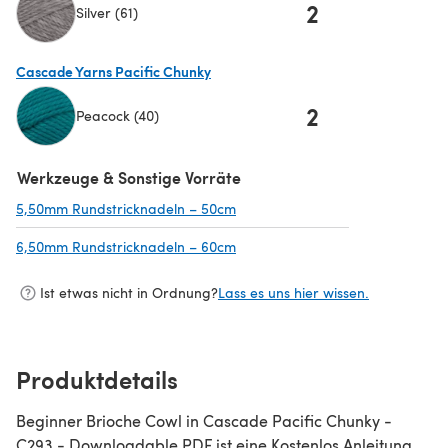
2
Silver (61)
(öffnet sich in einem neuen Tab)
Cascade Yarns Pacific Chunky
2
Peacock (40)
(öffnet sich in einem neuen Tab)
Werkzeuge & Sonstige Vorräte
5,50mm Rundstricknadeln – 50cm
(öffnet sich in einem neuen Tab)
6,50mm Rundstricknadeln – 60cm
(öffnet sich in einem neuen Tab)
Ist etwas nicht in Ordnung?
Lass es uns hier wissen.
Produktdetails
Beginner Brioche Cowl in Cascade Pacific Chunky -
C293 - Downloadable PDF ist eine Kostenlos Anleitung